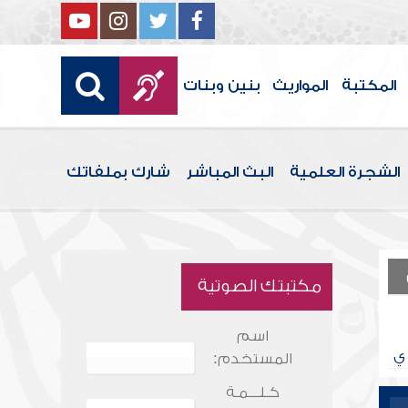
المكتبة
المواريث
بنين وبنات
الشجرة العلمية
البث المباشر
شارك بملفاتك
مكتبتك الصوتية
اسم
ي
المستخدم:
كـلـــمـة