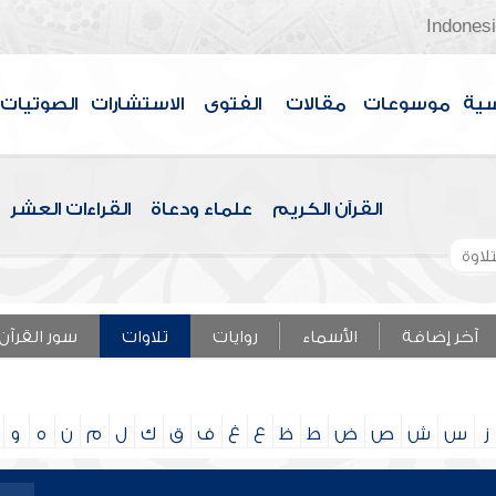
Indones
سية
موسوعات
مقالات
الفتوى
الاستشارات
الصوتيات
القرآن الكريم
علماء ودعاة
القراءات العشر
لاوة
آخر إضافة
الأسماء
روايات
تلاوات
سور القرآن
ز
س
ش
ص
ض
ط
ظ
ع
غ
ف
ق
ك
ل
م
ن
ه
و