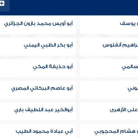
 يوسف
أبو أويس محمد بازون الجزائري
إبراهيم أنفلوس
أبو بكر الظبي اليمني
لسالمي
أبو حذيفة المكي
موني
أبو عاصم البركاتي المصري
لى الأزهرى
أبوالخير عبد اللطيف باري
 هشام المحجوبي
أبي عبادة محمود الطيب