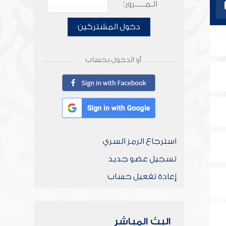
الـمـــــرور:
دخول المشتركين
أو الدخول بحساب
استرجاع الرمز السري
تسجيل عضو جديد
إعادة تفعيل حساب
البث المباشر