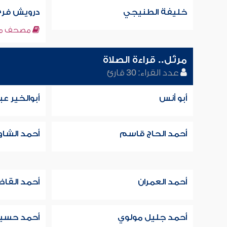
خليفة الطنيجي
درويش فرج
مصحف مك
مرتّل.. قراءة الصلاة
عدد القراء: 30 قارئ
أبو أنس
أبوالخير ع
أحمد الحاج قاسم
أحمد الشا
أحمد العمران
أحمد القا
أحمد جليل مولوي
أحمد حسين