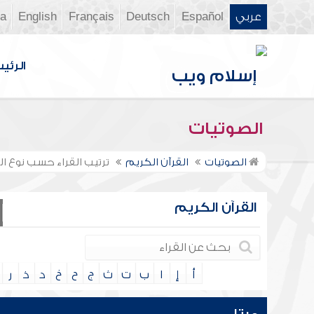
عربي
Español
Deutsch
Français
English
ia
الرئي
الصوتيات
الصوتيات
القرآن الكريم
ترتيب القراء حسب نوع الت
القرآن الكريم
أ
إ
ا
ب
ت
ث
ج
ح
خ
د
ذ
ر