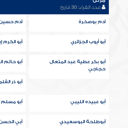
مرتل
عدد القراء: 30 قارئ
آدم بوصخرة
آدم حسين
أبو أيوب الجزائري
أبو الكرم 
أبو بكر عطية عبد المتعال
أبو حاتم ا
حجاجي
أبو ذر القل
أبو عبيده الليبي
أبو مسلم ع
أبوطلحة البوسعيدي
أبي الحسن