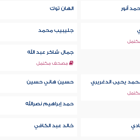
مد أنور
الهان توك
ي
جليبيب محمد
تمل
جمال شاكر عبد الله
مصحف مكتمل
مد يحيى الدغريري
حسين هاني حسين
تمل
حمد إبراهيم نصرالله
ادي
خالد عبد الكافي