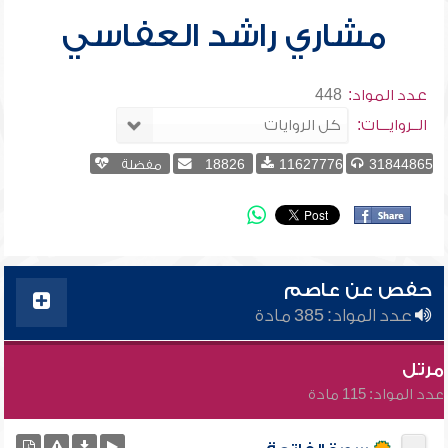
مشاري راشد العفاسي
عدد المواد:
448
الــروايـــات:
31844865
11627776
18826
مفضلة
حفص عن عاصم
عدد المواد: 385 مادة
مرتل
عدد المواد: 115 مادة