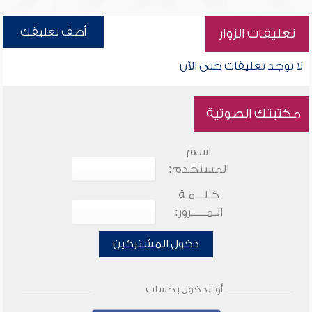
أضف تعليقك
تعليقات الزوار
لا توجد تعليقات حتى الآن
مكتبتك الصوتية
اسم
المستخدم:
كـلـــمـة
الـمـــــرور:
دخول المشتركين
أو الدخول بحساب