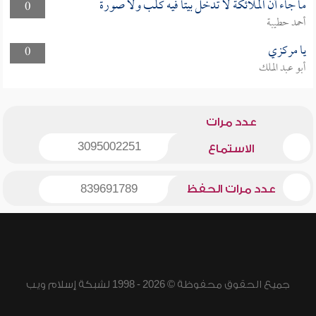
ما جاء أن الملائكة لا تدخل بيتا فيه كلب ولا صورة
0
أحمد حطيبة
يا مركزي
0
أبو عبد الملك
عدد مرات
3095002251
الاستماع
عدد مرات الحفظ
839691789
جميع الحقوق محفوظة © 2026 - 1998 لشبكة إسلام ويب