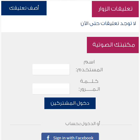
أضف تعليقك
تعليقات الزوار
لا توجد تعليقات حتى الآن
مكتبتك الصوتية
اسم
المستخدم:
كـلـــمـة
الـمـــــرور:
دخول المشتركين
أو الدخول بحساب