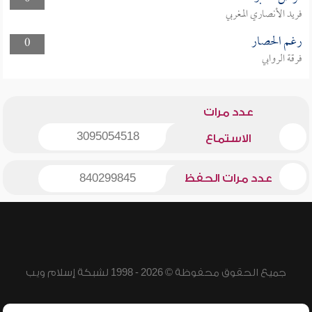
فريد الأنصاري المغربي
رغم الحصار
0
فرقة الروابي
عدد مرات
3095054518
الاستماع
عدد مرات الحفظ
840299845
جميع الحقوق محفوظة © 2026 - 1998 لشبكة إسلام ويب