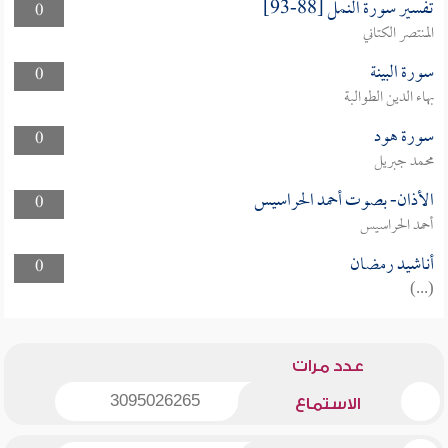
تفسير سورة النمل [88-93]
0
المنتصر الكتاني
سورة البينة
0
بهاء الدين الطوالبة
سورة هود
0
محمد جبريل
الأذان- بصوت أحمد الحراسيس
0
أحمد الحراسيس
أناشيد رمضان
0
(...)
عدد مرات
3095026265
الاستماع