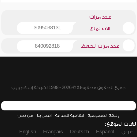
عدد مرات
3095038131
الاستماع
عدد مرات الحفظ
840092818
جميع الحقوق محفوظة © 2026 - 1998 لشبكة إسلام ويب
وثيقة الخصوصية
اتفاقية الخدمة
اتصل بنا
من نحن
لغات الموقع:
عربي
Español
Deutsch
Français
English