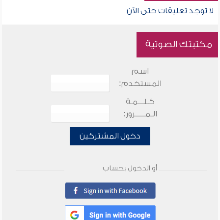
لا توجد تعليقات حتى الآن
مكتبتك الصوتية
اسم
المستخدم:
كـلـــمـة
الـمـــــرور:
دخول المشتركين
أو الدخول بحساب