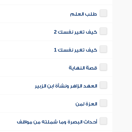
طلب العلم
كيف تغير نفسك 2
كيف تغير نفسك 1
قصة النهاية
العهد الزاهر ونشأة ابن الزبير
العزة لمن
أحداث البصرة وما شملته من مواقف