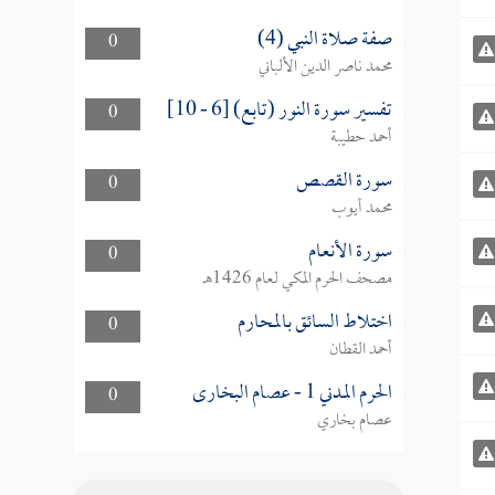
صفة صلاة النبي (4)
0
محمد ناصر الدين الألباني
تفسير سورة النور (تابع) [6 - 10]
0
أحمد حطيبة
سورة القصص
0
محمد أيوب
سورة الأنعام
0
مصحف الحرم المكي لعام 1426هـ
اختلاط السائق بالمحارم
0
أحمد القطان
الحرم المدني 1 - عصام البخارى
0
عصام بخاري