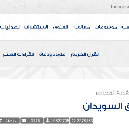
Indones
سية
موسوعات
مقالات
الفتوى
الاستشارات
الصوتيات
القرآن الكريم
علماء ودعاة
القراءات العشر
حة المحاضر
 السويدان
2278133
10822705
3175
مفضلة