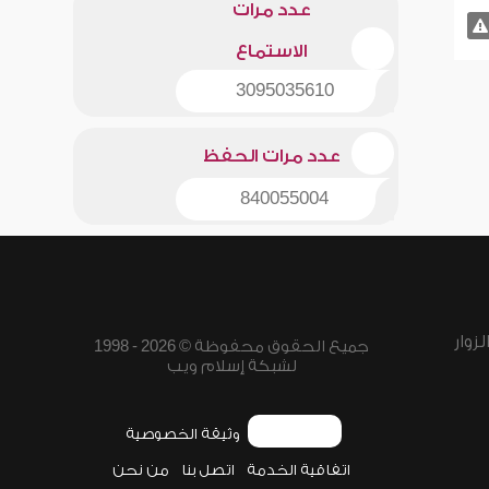
عدد مرات
الاستماع
3095035610
عدد مرات الحفظ
840055004
زوار
جميع الحقوق محفوظة © 2026 - 1998
لشبكة إسلام ويب
وثيقة الخصوصية
اتفاقية الخدمة
اتصل بنا
من نحن