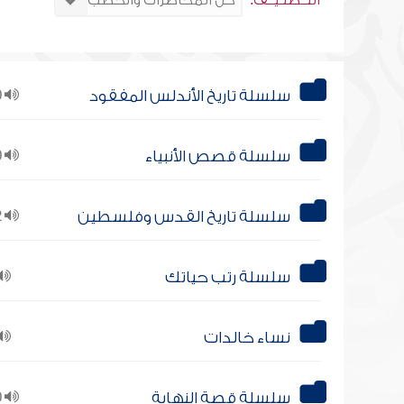
التــصنـيــف:
سلسلة تاريخ الأندلس المفقود
10
سلسلة قصص الأنبياء
10
سلسلة تاريخ القدس وفلسطين
12
سلسلة رتب حياتك
نساء خالدات
سلسلة قصة النهاية
10