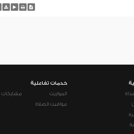
ية
خدمات تفاعلية
داة
المواريث
مشاركات ال
مواقيت الصلاة
رة
ة