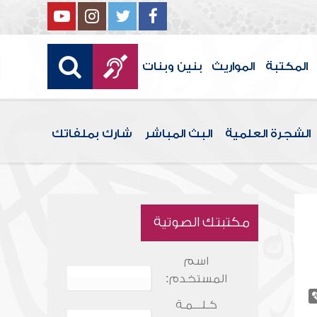
المكتبة
المواريث
بنين وبنات
الشجرة العلمية
البث المباشر
شارك بملفاتك
مكتبتك الصوتية
اسم
المستخدم:
كـلـــمـة