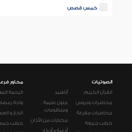
خمس قصص
الصوتيات
محاور فرع
القرآن الكريم
أناشيد
الرحمة المه
محاضرات ودروس
متون علمية
واحة رمضان
ومنظومات
محاضرات مفرغة
الحج و العم
مختارات من الأذان
خطب جمعة
خطب جمع
أدعية و أذكار