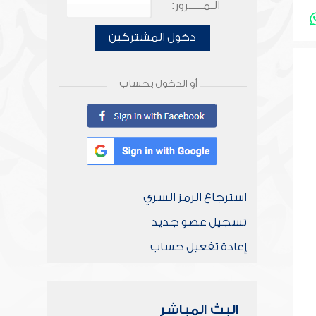
الـمـــــرور:
دخول المشتركين
أو الدخول بحساب
استرجاع الرمز السري
تسجيل عضو جديد
إعادة تفعيل حساب
البث المباشر