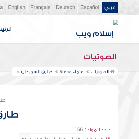
عربي
Español
Deutsch
Français
English
ia
الرئي
الصوتيات
الصوتيات
علماء ودعاة
طارق السويدان
صف
طارق
عدد المواد :
166