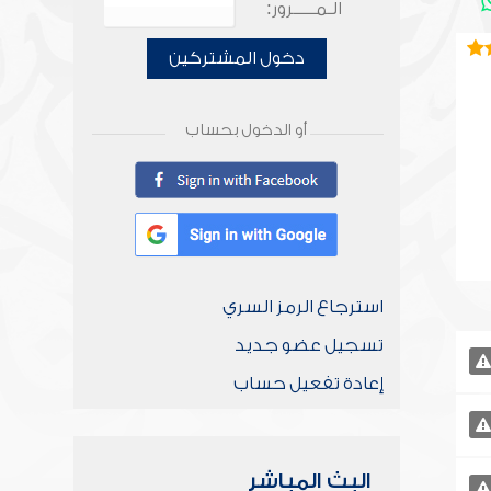
الـمـــــرور:
دخول المشتركين
أو الدخول بحساب
استرجاع الرمز السري
تسجيل عضو جديد
إعادة تفعيل حساب
البث المباشر