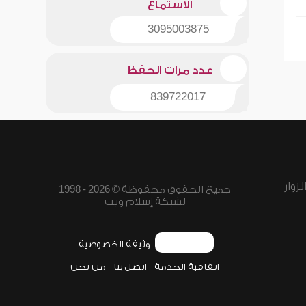
الاستماع
3095003875
عدد مرات الحفظ
839722017
زوار
جميع الحقوق محفوظة © 2026 - 1998
لشبكة إسلام ويب
وثيقة الخصوصية
اتفاقية الخدمة
اتصل بنا
من نحن