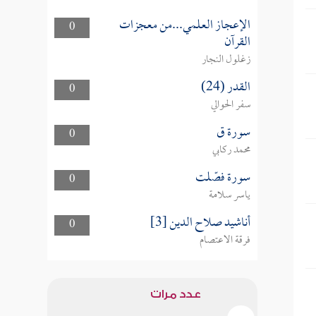
الإعجاز العلمي...من معجزات
0
القرآن
زغلول النجار
القدر (24)
0
سفر الحوالي
سورة ق
0
محمد ركابي
سورة فصّلت
0
ياسر سلامة
أناشيد صلاح الدين [3]
0
فرقة الاعتصام
عدد مرات