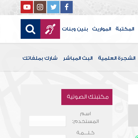
المكتبة
المواريث
بنين وبنات
الشجرة العلمية
البث المباشر
شارك بملفاتك
مكتبتك الصوتية
اسم
المستخدم:
كـلـــمـة