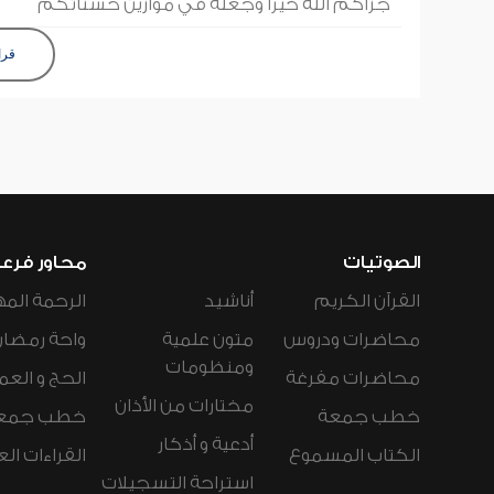
جزاكم الله خيرا وجعله في موازين حسناتكم
قرا
الصوتيات
محاور فرع
القرآن الكريم
أناشيد
الرحمة المه
محاضرات ودروس
متون علمية
واحة رمضان
ومنظومات
محاضرات مفرغة
الحج و العم
مختارات من الأذان
خطب جمعة
خطب جمع
أدعية و أذكار
الكتاب المسموع
القراءات ال
استراحة التسجيلات