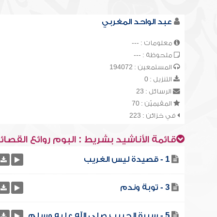
عبد الواحد المغربي
معلومات : ---
ملحوظة : ---
المستمعين : 194072
التنزيل : 0
الرسائل : 23
المقيميّن : 70
في خزائن : 223
قائمة الأناشيد بشريط : البوم روائع القصائ
1 - قصيدة ليس الغريب
3 - توبة وندم
5 - سيرة الحبيب صلى الله عليه وسلم