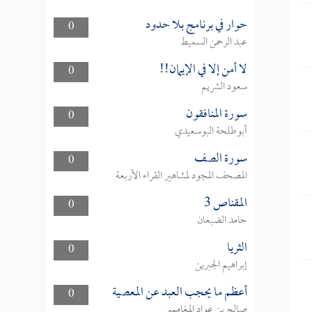
حوار في برنامج بلا حدود
0
عبد الرحمن السميط
لا أمن إلا في الإيمان!!
0
سعود الشريم
سورة المنافقون
0
أبوطلحة البوسعيدي
سورة الصف
0
المصحف المجود لمشاهير القراء الأربعة
المقناص 3
0
حامد الضبعان
الثريا
0
إبراهيم الجبرين
أعظم ما يحجب العبد عن المعصية
0
صالح بن عواد المغامسي