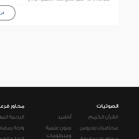
قرا
الصوتيات
محاور فرع
القرآن الكريم
أناشيد
الرحمة المه
محاضرات ودروس
متون علمية
واحة رمضان
ومنظومات
محاضرات مفرغة
الحج و العم