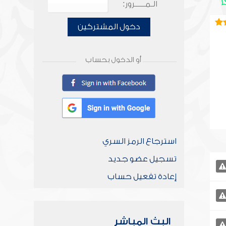
الـمـــــرور:
دخول المشتركين
أو الدخول بحساب
استرجاع الرمز السري
تسجيل عضو جديد
إعادة تفعيل حساب
البث المباشر