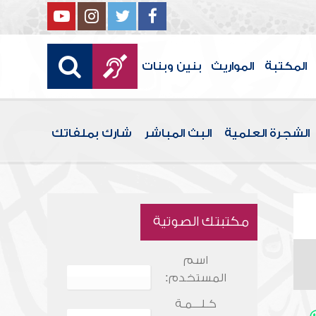
المكتبة
المواريث
بنين وبنات
الشجرة العلمية
البث المباشر
شارك بملفاتك
مكتبتك الصوتية
اسم
المستخدم:
كـلـــمـة