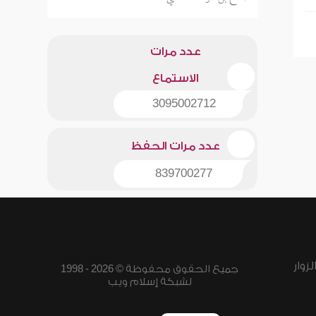
عدد مرات
الاستماع
3095002712
عدد مرات الحفظ
839700277
زوار
جميع الحقوق محفوظة © 2026 - 1998
لشبكة إسلام ويب