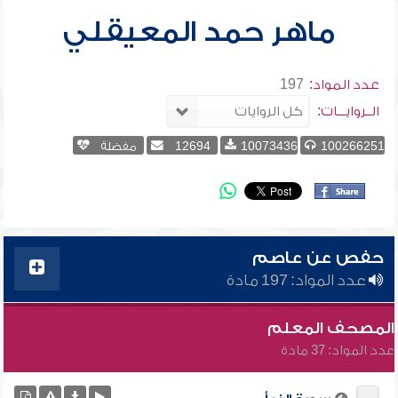
ماهر حمد المعيقلي
عدد المواد:
197
الــروايـــات:
100266251
10073436
12694
مفضلة
حفص عن عاصم
عدد المواد: 197 مادة
المصحف المعلم
عدد المواد: 37 مادة