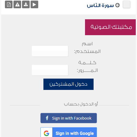
سورة النّاس
مكتبتك الصوتية
اسم
المستخدم:
كـلـــمـة
الـمـــــرور:
دخول المشتركين
أو الدخول بحساب