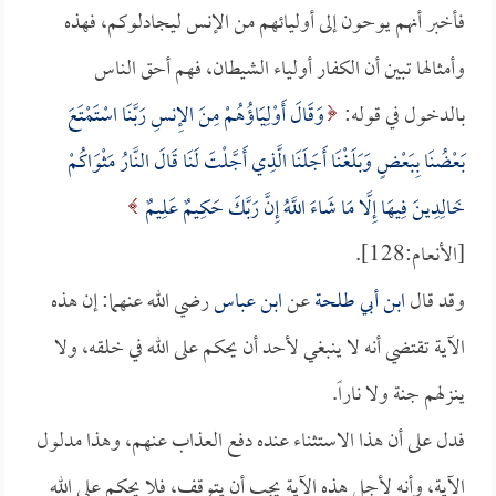
فأخبر أنهم يوحون إلى أوليائهم من الإنس ليجادلوكم، فهذه
وأمثالها تبين أن الكفار أولياء الشيطان، فهم أحق الناس
بالدخول في قوله:
وَقَالَ أَوْلِيَاؤُهُمْ مِنَ الإِنسِ رَبَّنَا اسْتَمْتَعَ
بَعْضُنَا بِبَعْضٍ وَبَلَغْنَا أَجَلَنَا الَّذِي أَجَّلْتَ لَنَا قَالَ النَّارُ مَثْوَاكُمْ
خَالِدِينَ فِيهَا إِلَّا مَا شَاءَ اللَّهُ إِنَّ رَبَّكَ حَكِيمٌ عَلِيمٌ
[الأنعام:128].
وقد قال
ابن أبي طلحة
عن
ابن عباس
رضي الله عنهما: إن هذه
الآية تقتضي أنه لا ينبغي لأحد أن يحكم على الله في خلقه، ولا
ينزلهم جنة ولا ناراً.
فدل على أن هذا الاستثناء عنده دفع العذاب عنهم، وهذا مدلول
الآية، وأنه لأجل هذه الآية يجب أن يتوقف، فلا يحكم على الله