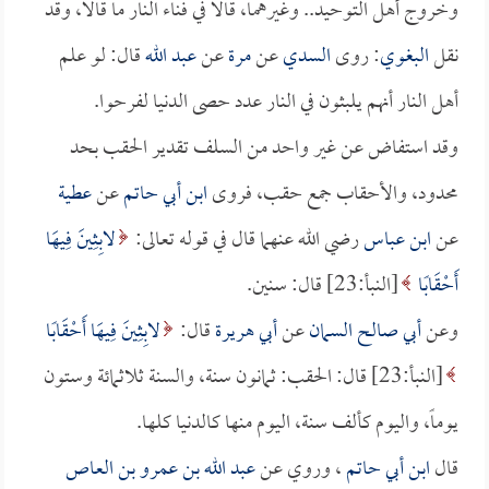
وخروج أهل التوحيد.. وغيرهما، قالا في فناء النار ما قالا، وقد
نقل
البغوي
: روى
السدي
عن
مرة
عن
عبد الله
قال: لو علم
أهل النار أنهم يلبثون في النار عدد حصى الدنيا لفرحوا.
وقد استفاض عن غير واحد من السلف تقدير الحقب بحد
محدود، والأحقاب جمع حقب، فروى
ابن أبي حاتم
عن
عطية
عن
ابن عباس
رضي الله عنهما قال في قوله تعالى:
لابِثِينَ فِيهَا
أَحْقَابًا
[النبأ:23] قال: سنين.
وعن
أبي صالح السمان
عن
أبي هريرة
قال:
لابِثِينَ فِيهَا أَحْقَابًا
[النبأ:23] قال: الحقب: ثمانون سنة، والسنة ثلاثمائة وستون
يوماً، واليوم كألف سنة، اليوم منها كالدنيا كلها.
قال
ابن أبي حاتم
، وروي عن
عبد الله بن عمرو بن العاص