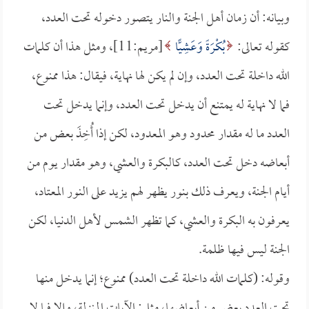
وبيانه: أن زمان أهل الجنة والنار يتصور دخوله تحت العدد،
كقوله تعالى:
بُكْرَةً وَعَشِيًّا
[مريم:11]، ومثل هذا أن كلمات
الله داخلة تحت العدد، وإن لم يكن لها نهاية، فيقال: هذا ممنوع،
فما لا نهاية له يمتنع أن يدخل تحت العدد، وإنما يدخل تحت
العدد ما له مقدار محدود وهو المعدود، لكن إذا أُخِذَ بعض من
أبعاضه دخل تحت العدد، كالبكرة والعشي، وهو مقدار يوم من
أيام الجنة، ويعرف ذلك بنور يظهر لهم يزيد على النور المعتاد،
يعرفون به البكرة والعشي، كما تظهر الشمس لأهل الدنيا، لكن
الجنة ليس فيها ظلمة.
وقوله: (كلمات الله داخلة تحت العدد) ممنوع؛ إنما يدخل منها
تحت العدد بعض من أبعاضها، مثل: الآيات المنزلة، وإلا فما لا