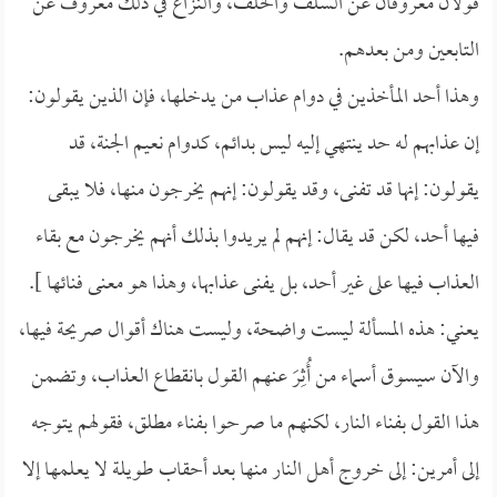
قولان معروفان عن السلف والخلف، والنزاع في ذلك معروف عن
التابعين ومن بعدهم.
وهذا أحد المأخذين في دوام عذاب من يدخلها، فإن الذين يقولون:
إن عذابهم له حد ينتهي إليه ليس بدائم، كدوام نعيم الجنة، قد
يقولون: إنها قد تفنى، وقد يقولون: إنهم يخرجون منها، فلا يبقى
فيها أحد، لكن قد يقال: إنهم لم يريدوا بذلك أنهم يخرجون مع بقاء
العذاب فيها على غير أحد، بل يفنى عذابها، وهذا هو معنى فنائها ].
يعني: هذه المسألة ليست واضحة، وليست هناك أقوال صريحة فيها،
والآن سيسوق أسماء من أُثِرَ عنهم القول بانقطاع العذاب، وتضمن
هذا القول بفناء النار، لكنهم ما صرحوا بفناء مطلق، فقولهم يتوجه
إلى أمرين: إلى خروج أهل النار منها بعد أحقاب طويلة لا يعلمها إلا