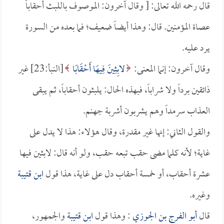
قال رحمه الله تعالى: [ وقال آخرون: الموصوف باللبث أحقاباً
عصاة المؤمنين. قال: وهذا أيضاً ضعيف؛ فما بعده من السورة
يرد عليه.
وقال آخرون: إنما المعنى:
لابِثِينَ فِيهَا أَحْقَابًا
[النبأ:23] غير
ذائقين برداً ولا شراباً، فبهذه الحال: يلبثون أحقاباً، ثم يبقى
العذاب سرمداً وهم يشربون أشربة جهنم.
والقول الثاني: إنها غير مقدرة، وقال هؤلاء: هذا لا يدل على
غاية؛ لأنه كلما مضى حقب تبعه حقب، ولو أنه قال: لابثين فيها
عشرة أحقاب، أو خمسة أحقاب دل على غاية، هذا قول
ابن قتيبة
وغيره.
قال
أبو الفرج بن الجوزي
: وهذا قول
ابن قتيبة
والجمهور،