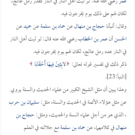
عمر
رضي الله عنه: لو لبث أهل النار في النار كقدر رمل عالج،
لكان لهم على ذلك يوم يخرجون فيه.
وقال: أنبأنا
حجاج بن منهال
عن
حماد بن سلمة
عن
حميد
عن
الحسن
أن
عمر بن الخطاب
رضي الله عنه قال: لو لبث أهل النار
في النار عدد رمل عالج، لكان لهم يوم يخرجون فيه.
ذكر ذلك في تفسير قوله تعالى:
لابِثِينَ فِيهَا أَحْقَابًا
[النبأ:23].
وهذا يبين أن مثل الشيخ الكبير من علماء الحديث والسنة يروي
عن مثل هؤلاء الأئمة في الحديث والسنة، مثل:
سليمان بن حرب
، الذي هو من أجل علماء السنة والحديث، ومثل:
حجاج بن
منهال
في كلامهما، عن
حماد بن سلمة
مع جلالته في العلم