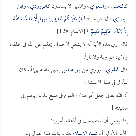
كـ
الثعلبي
، و
البغوي
، والذين لا يسندون كـ
الماوردي
، و
ابن
الجوزي
قال: قوله:
النَّارُ مَثْوَاكُمْ خَالِدِينَ فِيهَا إِلَّا مَا شَاءَ اللَّهُ
إِنَّ رَبَّكَ حَكِيمٌ عَلِيمٌ
[الأنعام:128].
قال: وفي هذه الآية أنه لا ينبغي لأحد أن يحكم على الله في خلقه،
ولا ينزلهم جنة ولا ناراً.
قال
الطبري
: وروي عن
ابن عباس
رضي الله عنهما أنه كان
يتأول في هذا الاستثناء:
أن الله تعالى جعل أمر هؤلاء القوم في مبلغ عذابه إياهم إلى
مشيئته ].
إذاً: ينبغي أن نستصحب في أذهاننا أمرين:
الأمر الأول: أن
شيخ الإسلام
هنا لم يؤيد هذا القول ولم