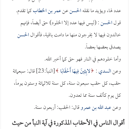
عدد لها، ويؤيد ما نقله
الحسن
عن
عمر بن الخطاب
كما تقدم.
قول
الحسن
: (ليس فيها عدد إلا الخلود) حق أيضاً، فإنهم
خالدون فيها لا يخرجون منها ما دامت باقية، فأقوال
الحسن
يصدق بعضها بعضاً.
وأما خلودهم في النار فهو حق كما أخبر الله.
وعن
السدي
:
لابِثِينَ فِيهَا أَحْقَابًا
[النبأ:23] قال: سبعمائة
حقب، كل حقب سبعون سنة، كل سنة ثلاثمائة وستون يوماً،
كل يوم كألف سنة مما تعدون.
وعن
عبد الله بن عمرو
قال: الحقب: أربعون سنة.
أقوال الناس في الأحقاب المذكورة في آية النبأ من حيث