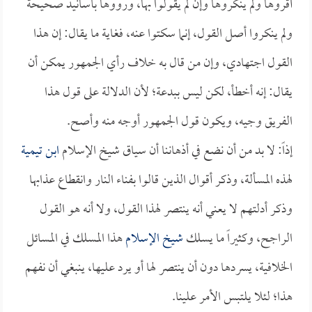
أقروها ولم ينكروها وإن لم يقولوا بها، ورووها بأسانيد صحيحة
ولم ينكروا أصل القول، إنما سكتوا عنه، فغاية ما يقال: إن هذا
القول اجتهادي، وإن من قال به خلاف رأي الجمهور يمكن أن
يقال: إنه أخطأ، لكن ليس ببدعة؛ لأن الدلالة على قول هذا
الفريق وجيه، ويكون قول الجمهور أوجه منه وأصح.
إذاً: لا بد من أن نضع في أذهاننا أن سياق شيخ الإسلام
ابن تيمية
لهذه المسألة، وذكر أقوال الذين قالوا بفناء النار وانقطاع عذابها
وذكر أدلتهم لا يعني أنه ينتصر لهذا القول، ولا أنه هو القول
الراجح، وكثيراً ما يسلك
شيخ الإسلام
هذا المسلك في المسائل
الخلافية، يسردها دون أن ينتصر لها أو يرد عليها، ينبغي أن نفهم
هذا؛ لئلا يلتبس الأمر علينا.