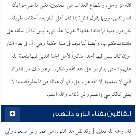
الله عز وجل، وانقطاع العذاب عن المعذبين، لكن ما صرحوا بأن
النار تفنى، وربما يقول قائل: إذا كان أهل النار بعد أحقاب طويلة
يخرجون منها فما فائدة بقائها؟ نقول: هذا شيء ليس لنا أن نعلقه على
فائدة نتحكم بها، وأيضاً أننا نجد في هذا حكمة وهي: أن في بقاء النار
-وإن كان ليس فيها أحد- تذكيراً لأهل الجنة الذين فيها بنعمة الله
عليهم؛ حتى يداوموا على حمد الله وشكره.. وغير ذلك من الفوائد
التي لا يعلمها إلا الله عز وجل، كما أن هناك من المخلوقات ما لا
يفنى كالكرسي والقلم وغير ذلك، والله أعلم.
القائلون بفناء النار وأدلتهم
قال رحمه الله تعالى: [ وقد نقل هذا القول عن
عمر
و
ابن مسعود
و
أبي