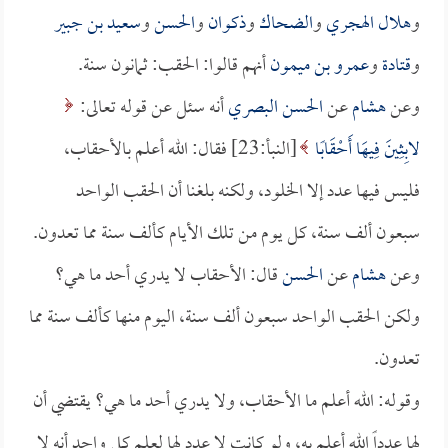
و
هلال الهجري
و
الضحاك
و
ذكوان
و
الحسن
و
سعيد بن جبير
و
قتادة
و
عمرو بن ميمون
أنهم قالوا: الحقب: ثمانون سنة.
وعن
هشام
عن
الحسن البصري
أنه سئل عن قوله تعالى:
لابِثِينَ فِيهَا أَحْقَابًا
[النبأ:23] فقال: الله أعلم بالأحقاب،
فليس فيها عدد إلا الخلود، ولكنه بلغنا أن الحقب الواحد
سبعون ألف سنة، كل يوم من تلك الأيام كألف سنة مما تعدون.
وعن
هشام
عن
الحسن
قال: الأحقاب لا يدري أحد ما هي؟
ولكن الحقب الواحد سبعون ألف سنة، اليوم منها كألف سنة مما
تعدون.
وقوله: الله أعلم ما الأحقاب، ولا يدري أحد ما هي؟ يقتضي أن
لها عدداً الله أعلم به، ولو كانت لا عدد لها لعلم كل واحد أنه لا