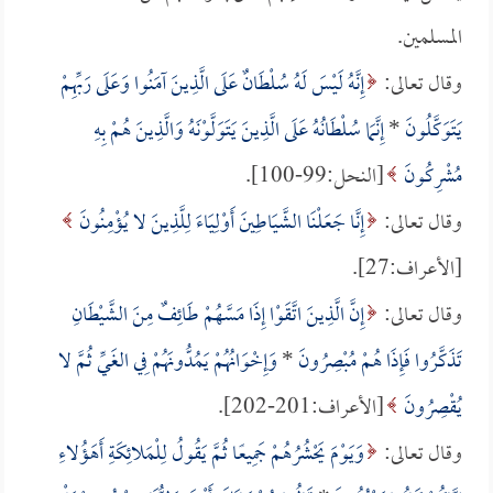
المسلمين.
وقال تعالى:
إِنَّهُ لَيْسَ لَهُ سُلْطَانٌ عَلَى الَّذِينَ آمَنُوا وَعَلَى رَبِّهِمْ
يَتَوَكَّلُونَ
*
إِنَّمَا سُلْطَانُهُ عَلَى الَّذِينَ يَتَوَلَّوْنَهُ وَالَّذِينَ هُمْ بِهِ
مُشْرِكُونَ
[النحل:99-100].
وقال تعالى:
إِنَّا جَعَلْنَا الشَّيَاطِينَ أَوْلِيَاءَ لِلَّذِينَ لا يُؤْمِنُونَ
[الأعراف:27].
وقال تعالى:
إِنَّ الَّذِينَ اتَّقَوْا إِذَا مَسَّهُمْ طَائِفٌ مِنَ الشَّيْطَانِ
تَذَكَّرُوا فَإِذَا هُمْ مُبْصِرُونَ
*
وَإِخْوَانُهُمْ يَمُدُّونَهُمْ فِي الغَيِّ ثُمَّ لا
يُقْصِرُونَ
[الأعراف:201-202].
وقال تعالى:
وَيَوْمَ يَحْشُرُهُمْ جَمِيعًا ثُمَّ يَقُولُ لِلْمَلائِكَةِ أَهَؤُلاءِ