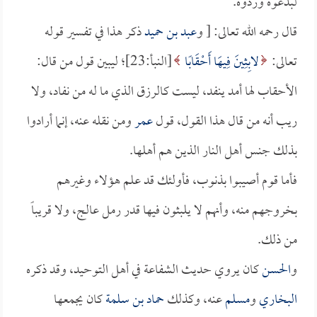
لبدعوه وردوه.
قال رحمه الله تعالى: [ و
عبد بن حميد
ذكر هذا في تفسير قوله
تعالى:
لابِثِينَ فِيهَا أَحْقَابًا
[النبأ:23]؛ ليبين قول من قال:
الأحقاب لها أمد ينفد، ليست كالرزق الذي ما له من نفاد، ولا
ريب أنه من قال هذا القول، قول
عمر
ومن نقله عنه، إنما أرادوا
بذلك جنس أهل النار الذين هم أهلها.
فأما قوم أصيبوا بذنوب، فأولئك قد علم هؤلاء وغيرهم
بخروجهم منه، وأنهم لا يلبثون فيها قدر رمل عالج، ولا قريباً
من ذلك.
و
الحسن
كان يروي حديث الشفاعة في أهل التوحيد، وقد ذكره
البخاري
و
مسلم
عنه، وكذلك
حماد بن سلمة
كان يجمعها