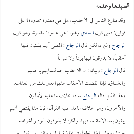
تحديدها وعدمه
وقد تنازع الناس في الأحقاب، هل هي مقدرة محدودة؟ على
قولين: فعلى قول
السدي
وغيره: هي محدودة مقدرة، وهو قول
الزجاج
وغيره، لكن قال
الزجاج
: المعنى أنهم يلبثون فيها
أحقاباً، لا يذوقون فيها برداً ولا شراباً.
قال
الزجاج
: وبيانه: أن الأحقاب حد لعذابهم بالحميم
والغساق، فإذا انقضت الأحقاب عذبوا بغير ذلك من العذاب.
وهذا الذي قاله
الزجاج
شاذ، خلاف ما عليه الأولون
والآخرون، وهو خلاف ما دل عليه القرآن، فإن هذا يقتضي أنهم
يبقون بعد الأحقاب فيها، ولكن لا يذوقون البرد والشراب
حينئذٍ، وهذا باطل قطعاً، ثم إذا ذاقوا البرد والشراب فهذا نعيم،