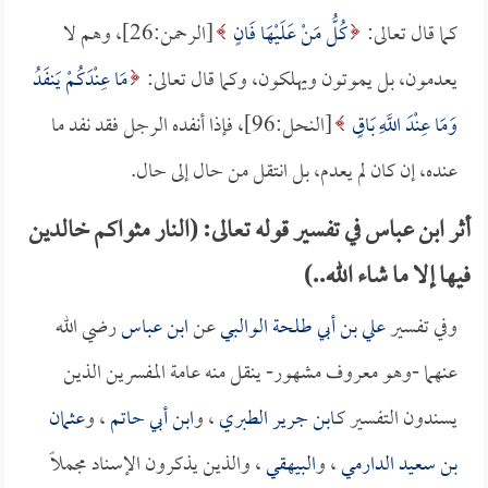
كما قال تعالى:
كُلُّ مَنْ عَلَيْهَا فَانٍ
[الرحمن:26]، وهم لا
يعدمون، بل يموتون ويهلكون، وكما قال تعالى:
مَا عِنْدَكُمْ يَنفَدُ
وَمَا عِنْدَ اللَّهِ بَاقٍ
[النحل:96]، فإذا أنفده الرجل فقد نفد ما
عنده، إن كان لم يعدم، بل انتقل من حال إلى حال.
أثر ابن عباس في تفسير قوله تعالى: (النار مثواكم خالدين
فيها إلا ما شاء الله..)
وفي تفسير
علي بن أبي طلحة الوالبي
عن
ابن عباس
رضي الله
عنهما -وهو معروف مشهور- ينقل منه عامة المفسرين الذين
يسندون التفسير كـ
ابن جرير الطبري
، و
ابن أبي حاتم
، و
عثمان
بن سعيد الدارمي
، و
البيهقي
، والذين يذكرون الإسناد مجملاً