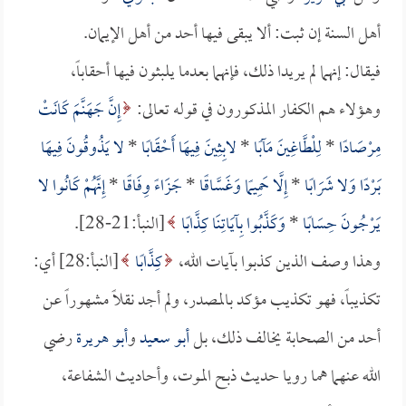
أهل السنة إن ثبت: ألا يبقى فيها أحد من أهل الإيمان.
فيقال: إنهما لم يريدا ذلك، فإنهما بعدما يلبثون فيها أحقاباً،
وهؤلاء هم الكفار المذكورون في قوله تعالى:
إِنَّ جَهَنَّمَ كَانَتْ
مِرْصَادًا
*
لِلْطَّاغِينَ مَآبًا
*
لابِثِينَ فِيهَا أَحْقَابًا
*
لا يَذُوقُونَ فِيهَا
بَرْدًا وَلا شَرَابًا
*
إِلَّا حَمِيمًا وَغَسَّاقًا
*
جَزَاءً وِفَاقًا
*
إِنَّهُمْ كَانُوا لا
يَرْجُونَ حِسَابًا
*
وَكَذَّبُوا بِآيَاتِنَا كِذَّابًا
[النبأ:21-28].
وهذا وصف الذين كذبوا بآيات الله،
كِذَّابًا
[النبأ:28] أي:
تكذيباً، فهو تكذيب مؤكد بالمصدر، ولم أجد نقلاً مشهوراً عن
أحد من الصحابة يخالف ذلك، بل
أبو سعيد
و
أبو هريرة
رضي
الله عنهما هما رويا حديث ذبح الموت، وأحاديث الشفاعة،