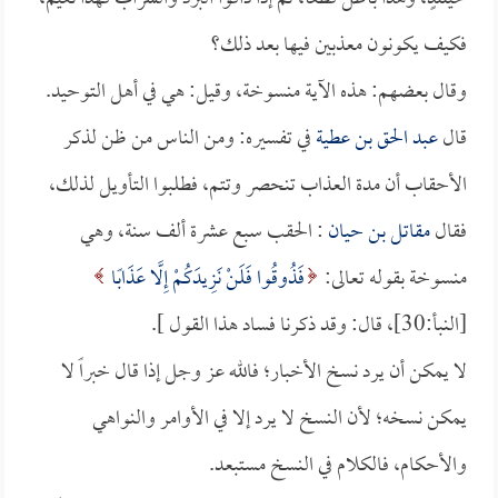
فكيف يكونون معذبين فيها بعد ذلك؟
وقال بعضهم: هذه الآية منسوخة، وقيل: هي في أهل التوحيد.
قال
عبد الحق بن عطية
في تفسيره: ومن الناس من ظن لذكر
الأحقاب أن مدة العذاب تنحصر وتتم، فطلبوا التأويل لذلك،
فقال
مقاتل بن حيان
: الحقب سبع عشرة ألف سنة، وهي
منسوخة بقوله تعالى:
فَذُوقُوا فَلَنْ نَزِيدَكُمْ إِلَّا عَذَابًا
[النبأ:30]، قال: وقد ذكرنا فساد هذا القول ].
لا يمكن أن يرد نسخ الأخبار؛ فالله عز وجل إذا قال خبراً لا
يمكن نسخه؛ لأن النسخ لا يرد إلا في الأوامر والنواهي
والأحكام، فالكلام في النسخ مستبعد.