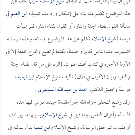
قبل أن نبدأ بالقراءة أحب أن أنبه أن
شيخ الإسلام
حينما تكلم عن
هذا الموضوع تكلم عنه بناء على إشكال ورد عند تلميذه
ابن القيم
في
مسألة القول بفناء الجنة والنار، أو القول بفناء النار، فلما تهيأت
فرصة لـ
شيخ الإسلام
تكلم عن هذا الموضوع بلسانه، وهذه الرسالة
اشتهرت عند الناس قديماً وحديثاً، لكنها لم تطبع وتخرج محققة إلا في
الآونة الأخيرة في كتاب تحت عنوان: (الرد على من قال بفناء الجنة
والنار، وبيان الأقوال في ذلك) تأليف شيخ الإسلام
ابن تيمية
،
دراسة وتحقيق الدكتور
محمد بن عبد الله السمهري
.
وقد وضع المحقق جزاه الله خيراً مقدمة جيدة، درس فيها هذه
المسألة وأقوال الناس، وما قيل في
شيخ الإسلام
بسببها ما بين ناف
أو مثبت، ثم حقق الرسالة، وشيخ الإسلام
ابن تيمية
بدأ رسالته في