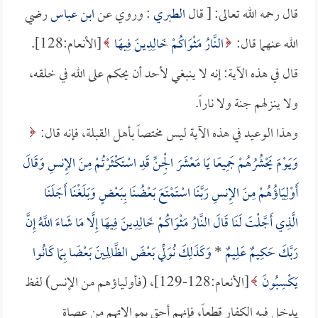
قال رحمه الله تعالى: [ قال
الطبري
: وروي عن
ابن عباس
رضي
الله عنهما قال:
النَّارُ مَثْوَاكُمْ خَالِدِينَ فِيهَا
[الأنعام:128].
قال في هذه الآية: إنه لا ينبغي لأحد أن يحكم على الله في خلقه،
ولا ينزلهم جنة ولا ناراً.
وهذا الوعيد في هذه الآية ليس مختصاً بأهل القبلة، فإنه قال:
وَيَوْمَ يَحْشُرُهُمْ جَمِيعًا يَا مَعْشَرَ الْجِنِّ قَدِ اسْتَكْثَرْتُمْ مِنَ الإِنسِ وَقَالَ
أَوْلِيَاؤُهُمْ مِنَ الإِنسِ رَبَّنَا اسْتَمْتَعَ بَعْضُنَا بِبَعْضٍ وَبَلَغْنَا أَجَلَنَا
الَّذِي أَجَّلْتَ لَنَا قَالَ النَّارُ مَثْوَاكُمْ خَالِدِينَ فِيهَا إِلَّا مَا شَاءَ اللَّهُ إِنَّ
رَبَّكَ حَكِيمٌ عَلِيمٌ
*
وَكَذَلِكَ نُوَلِّي بَعْضَ الظَّالِمِينَ بَعْضًا بِمَا كَانُوا
يَكْسِبُونَ
[الأنعام:128-129]، (فأولياؤهم من الإنس) لفظ
يدخل فيه الكفار قطعاً، فإنهم أحق بموالاتهم من عصاة