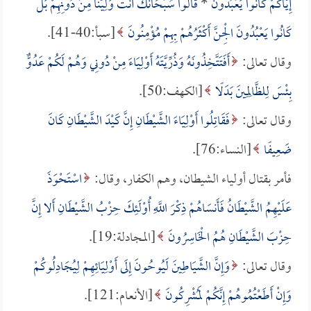
إِيَّاكُمْ كَانُوا يَعْبُدُونَ
*
قَالُوا سُبْحَانَكَ أَنْتَ وَلِيُّنَا مِنْ دُونِهِمْ بَلْ
كَانُوا يَعْبُدُونَ الْجِنَّ أَكْثَرُهُمْ بِهِمْ مُؤْمِنُونَ
[سبأ:40-41].
وقال تعالى:
أَفَتَتَّخِذُونَهُ وَذُرِّيَّتَهُ أَوْلِيَاءَ مِنْ دُونِي وَهُمْ لَكُمْ عَدُوٌّ
بِئْسَ لِلظَّالِمِينَ بَدَلًا
[الكهف:50].
وقال تعالى:
فَقَاتِلُوا أَوْلِيَاءَ الشَّيْطَانِ إِنَّ كَيْدَ الشَّيْطَانِ كَانَ
ضَعِيفًا
[النساء:76].
فأمر بقتال أولياء الشيطان، وهم الكفار، وقال:
اسْتَحْوَذَ
عَلَيْهِمُ الشَّيْطَانُ فَأَنسَاهُمْ ذِكْرَ اللَّهِ أُوْلَئِكَ حِزْبُ الشَّيْطَانِ أَلا إِنَّ
حِزْبَ الشَّيْطَانِ هُمُ الْخَاسِرُونَ
[المجادلة:19].
وقال تعالى:
وَإِنَّ الشَّيَاطِينَ لَيُوحُونَ إِلَى أَوْلِيَائِهِمْ لِيُجَادِلُوكُمْ
وَإِنْ أَطَعْتُمُوهُمْ إِنَّكُمْ لَمُشْرِكُونَ
[الأنعام:121].