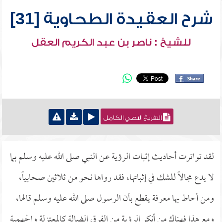
شرح العقيدة الطحاوية [31]
للشيخ : ناصر بن عبد الكريم العقل
التفريغ النصي الكامل
لقد تواترت أحاديث إثبات الرؤية عن النبي صلى الله عليه وسلم بما
لا يدع مجالاً للشك في إثباتها، فقد رواها نحو من ثلاثين صحابياً،
ومن أحاط بها معرفة يقطع بأن الرسول صلى الله عليه وسلم قالها،
ومع هذا فهناك من أنكر الرؤية من الفرق الضالة كالمعتزلة والجهمية