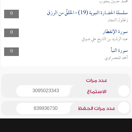
محمد حسين يعقوب
سلسلة الحضارة النبوية (19) - الخَلقُ من الرزق
0
زغلول النجار
سورة الإنفطار
0
عبد الرشيد بن الشيخ علي صوفي
سورة النبأ
0
أحمد المعصراوي
عدد مرات
3095023343
الاستماع
عدد مرات الحفظ
839936730