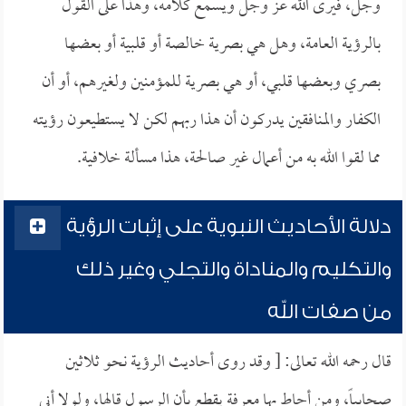
وجل، فيرى الله عز وجل ويسمع كلامه، وهذا على القول
بالرؤية العامة، وهل هي بصرية خالصة أو قلبية أو بعضها
بصري وبعضها قلبي، أو هي بصرية للمؤمنين ولغيرهم، أو أن
الكفار والمنافقين يدركون أن هذا ربهم لكن لا يستطيعون رؤيته
مما لقوا الله به من أعمال غير صالحة، هذا مسألة خلافية.
دلالة الأحاديث النبوية على إثبات الرؤية
والتكليم والمناداة والتجلي وغير ذلك
من صفات الله
قال رحمه الله تعالى: [ وقد روى أحاديث الرؤية نحو ثلاثين
صحابياً، ومن أحاط بها معرفة يقطع بأن الرسول قالها، ولولا أني