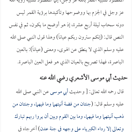
المقصود تشبيه القمر بالله عز وجل، إنما المقصود تشبيه رؤية الله
عز وجل في الجزم بها ووضوحها وتأكيدها برؤية القمر ليس
دونه سحاب ليلة أربع عشرة، إذ هو أوضح ما يكون، ثم في نفس
النص قال: (إنكم سترون ربكم عياناً) وهذا قول النبي صلى الله
عليه وسلم الذي لا ينطق عن الهوى، ومعنى (عياناً): بالعين
الباصرة، فهذا تصريح بالعيان الذي هو فعل العين الباصرة.
حديث أبي موسى الأشعري رضي الله عنه
قال رحمه الله تعالى: [ وحديث
أبي موسى
عن النبي صلى الله
عليه وسلم قال: (
جنتان من فضة آنيتهما وما فيهما، وجنتان من
ذهب آنيتهما وما فيهما، وما بين القوم وبين أن يروا ربهم تبارك
وتعالى إلا رداء الكبرياء على وجهه في جنة عدن
) أخرجاه في