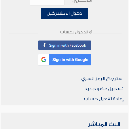
الـمـــــرور:
دخول المشتركين
أو الدخول بحساب
استرجاع الرمز السري
تسجيل عضو جديد
إعادة تفعيل حساب
البث المباشر