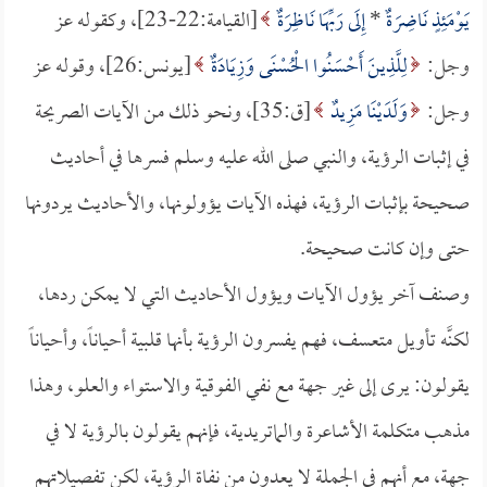
يَوْمَئِذٍ نَاضِرَةٌ
*
إِلَى رَبِّهَا نَاظِرَةٌ
[القيامة:22-23]، وكقوله عز
وجل:
لِلَّذِينَ أَحْسَنُوا الْحُسْنَى وَزِيَادَةٌ
[يونس:26]، وقوله عز
وجل:
وَلَدَيْنَا مَزِيدٌ
[ق:35]، ونحو ذلك من الآيات الصريحة
في إثبات الرؤية، والنبي صلى الله عليه وسلم فسرها في أحاديث
صحيحة بإثبات الرؤية، فهذه الآيات يؤولونها، والأحاديث يردونها
حتى وإن كانت صحيحة.
وصنف آخر يؤول الآيات ويؤول الأحاديث التي لا يمكن ردها،
لكنَّه تأويل متعسف، فهم يفسرون الرؤية بأنها قلبية أحياناً، وأحياناً
يقولون: يرى إلى غير جهة مع نفي الفوقية والاستواء والعلو، وهذا
مذهب متكلمة الأشاعرة والماتريدية، فإنهم يقولون بالرؤية لا في
جهة، مع أنهم في الجملة لا يعدون من نفاة الرؤية، لكن تفصيلاتهم