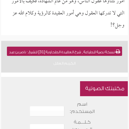
أمور تتناولها عقول الناس، وهو من عالم الشهادة، فكيف بالأمور
التي لا تدركها العقول وهي أمور العقيدة كالرؤية وكلام الله عز
وجل؟!
نسخة نصية للطباعة , شرح العقيدة الطحاوية [31] للشيخ : ناصر بن عبد
الكريم العقل
مكتبتك الصوتية
اسم
المستخدم:
كـلـــمـة