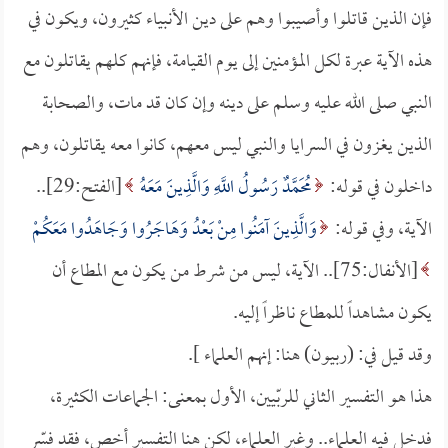
فإن الذين قاتلوا وأصيبوا وهم على دين الأنبياء كثيرون، ويكون في
هذه الآية عبرة لكل المؤمنين إلى يوم القيامة، فإنهم كلهم يقاتلون مع
النبي صلى الله عليه وسلم على دينه وإن كان قد مات، والصحابة
الذين يغزون في السرايا والنبي ليس معهم، كانوا معه يقاتلون، وهم
داخلون في قوله:
مُحَمَّدٌ رَسُولُ اللَّهِ وَالَّذِينَ مَعَهُ
[الفتح:29]..
الآية، وفي قوله:
وَالَّذِينَ آمَنُوا مِنْ بَعْدُ وَهَاجَرُوا وَجَاهَدُوا مَعَكُمْ
[الأنفال:75].. الآية، ليس من شرط من يكون مع المطاع أن
يكون مشاهداً للمطاع ناظراً إليه.
وقد قيل في: (ربيون) هنا: إنهم العلماء ].
هذا هو التفسير الثاني للربّيين، الأول بمعنى: الجماعات الكثيرة،
فدخل فيه العلماء.. وغير العلماء، لكن هنا التفسير أخص، فقد فسّر