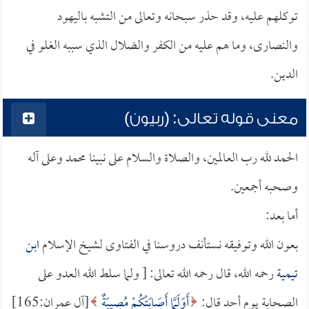
توكلهم عليه، وقد حذر سبحانه وتعالى من التشبه باليهود
والنصارى، وما هم عليه من الكفر والضلال الذي سببه الغلو في
الدين.
معنى قوله تعالى: (ربيون)
الحمد لله رب العالمين، والصلاة والسلام على نبينا محمد وعلى آله
وصحبه أجمعين.
أما بعد:
بعون الله وتوفيقه نستأنف دروسنا في الفتاوى لشيخ الإسلام
ابن
تيمية
رحمه الله، قال رحمه الله تعالى: [ ولما سلط الله العدو على
الصحابة يوم أحد قال:
أَوَلَمَّا أَصَابَتْكُمْ مُصِيبَةٌ
[آل عمران:165]