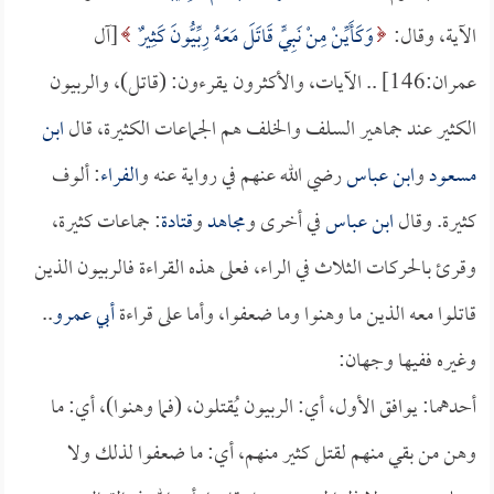
الآية، وقال:
وَكَأَيِّنْ مِنْ نَبِيٍّ قَاتَلَ مَعَهُ رِبِّيُّونَ كَثِيرٌ
[آل
عمران:146] .. الآيات، والأكثرون يقرءون: (قاتل)، والربيون
الكثير عند جماهير السلف والخلف هم الجماعات الكثيرة، قال
ابن
مسعود
و
ابن عباس
رضي الله عنهم في رواية عنه و
الفراء
: ألوف
كثيرة. وقال
ابن عباس
في أخرى و
مجاهد
و
قتادة
: جماعات كثيرة،
وقرئ بالحركات الثلاث في الراء، فعلى هذه القراءة فالربيون الذين
قاتلوا معه الذين ما وهنوا وما ضعفوا، وأما على قراءة
أبي عمرو
..
وغيره ففيها وجهان:
أحدهما: يوافق الأول، أي: الربيون يُقتلون، (فما وهنوا)، أي: ما
وهن من بقي منهم لقتل كثير منهم، أي: ما ضعفوا لذلك ولا