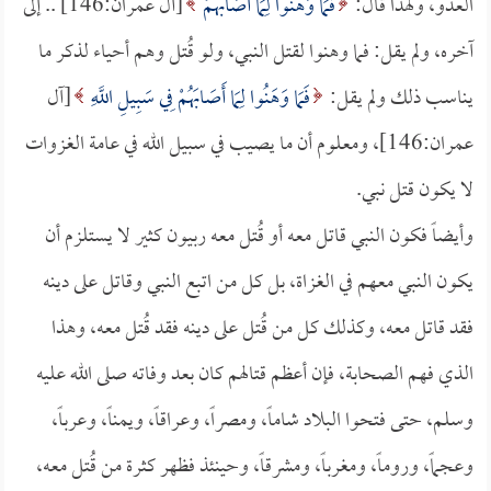
العدو، ولهذا قال:
فَمَا وَهَنُوا لِمَا أَصَابَهُمْ
[آل عمران:146] .. إلى
آخره، ولم يقل: فما وهنوا لقتل النبي، ولو قُتل وهم أحياء لذكر ما
يناسب ذلك ولم يقل:
فَمَا وَهَنُوا لِمَا أَصَابَهُمْ فِي سَبِيلِ اللَّهِ
[آل
عمران:146]، ومعلوم أن ما يصيب في سبيل الله في عامة الغزوات
لا يكون قتل نبي.
وأيضاً فكون النبي قاتل معه أو قُتل معه ربيون كثير لا يستلزم أن
يكون النبي معهم في الغزاة، بل كل من اتبع النبي وقاتل على دينه
فقد قاتل معه، وكذلك كل من قُتل على دينه فقد قُتل معه، وهذا
الذي فهم الصحابة، فإن أعظم قتالهم كان بعد وفاته صلى الله عليه
وسلم، حتى فتحوا البلاد شاماً، ومصراً، وعراقاً، ويمناً، وعرباً،
وعجماً، وروماً، ومغرباً، ومشرقاً، وحينئذ فظهر كثرة من قُتل معه،