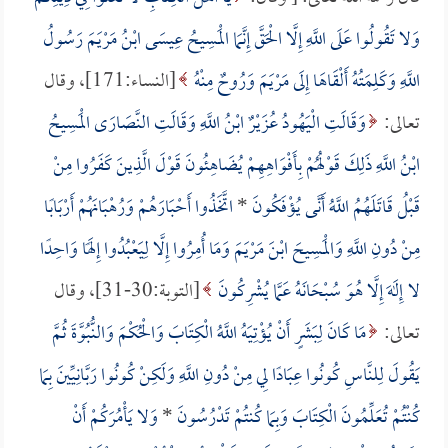
وَلا تَقُولُوا عَلَى اللَّهِ إِلَّا الْحَقَّ إِنَّمَا الْمَسِيحُ عِيسَى ابْنُ مَرْيَمَ رَسُولُ
اللَّهِ وَكَلِمَتُهُ أَلْقَاهَا إِلَى مَرْيَمَ وَرُوحٌ مِنْهُ
[النساء:171]، وقال
تعالى:
وَقَالَتِ الْيَهُودُ عُزَيْرٌ ابْنُ اللَّهِ وَقَالَتِ النَّصَارَى الْمَسِيحُ
ابْنُ اللَّهِ ذَلِكَ قَوْلُهُمْ بِأَفْوَاهِهِمْ يُضَاهِئُونَ قَوْلَ الَّذِينَ كَفَرُوا مِنْ
قَبْلُ قَاتَلَهُمُ اللَّهُ أَنَّى يُؤْفَكُونَ
*
اتَّخَذُوا أَحْبَارَهُمْ وَرُهْبَانَهُمْ أَرْبَابًا
مِنْ دُونِ اللَّهِ وَالْمَسِيحَ ابْنَ مَرْيَمَ وَمَا أُمِرُوا إِلَّا لِيَعْبُدُوا إِلَهًا وَاحِدًا
لا إِلَهَ إِلَّا هُوَ سُبْحَانَهُ عَمَّا يُشْرِكُونَ
[التوبة:30-31]، وقال
تعالى:
مَا كَانَ لِبَشَرٍ أَنْ يُؤْتِيَهُ اللَّهُ الْكِتَابَ وَالْحُكْمَ وَالنُّبُوَّةَ ثُمَّ
يَقُولَ لِلنَّاسِ كُونُوا عِبَادًا لِي مِنْ دُونِ اللَّهِ وَلَكِنْ كُونُوا رَبَّانِيِّينَ بِمَا
كُنْتُمْ تُعَلِّمُونَ الْكِتَابَ وَبِمَا كُنتُمْ تَدْرُسُونَ
*
وَلا يَأْمُرَكُمْ أَنْ