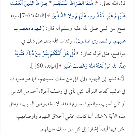
قال الله تعالى:
اهْدِنَا الصِّرَاطَ الْمُسْتَقِيمَ
*
صِرَاطَ الَّذِينَ أَنْعَمْتَ
عَلَيْهِمْ غَيْرِ الْمَغْضُوبِ عَلَيْهِمْ وَلا الضَّالِّينَ
[الفاتحة:6-7]، وقد
صح عن النبي صلى الله عليه وسلم أنه قال: (
اليهود مغضوب
عليهم، والنصارى ضالون
)، وكتاب الله يدل على ذلك في
مواضع، مثل قوله تعالى:
قُلْ هَلْ أُنَبِّئُكُمْ بِشَرٍّ مِنْ ذَلِكَ مَثُوبَةً
عِنْدَ اللَّهِ مَنْ لَعَنَهُ اللَّهُ وَغَضِبَ عَلَيْهِ
[المائدة:60] ].
الآية تشير إلى اليهود وإلى كل من سلك سبيلهم، كما هو معروف
في غالب ألفاظ القرآن التي تأتي في وصف أعمال أحد من الناس
أو تأتي لسبب، والعبرة بعموم اللفظ لا بخصوص السبب، ومثل
هذه الآية لا شك أنها كانت تحكي أخلاق اليهود وأوصافهم،
لكن فيها أيضاً إشارة إلى كل من سلك سبيلهم.