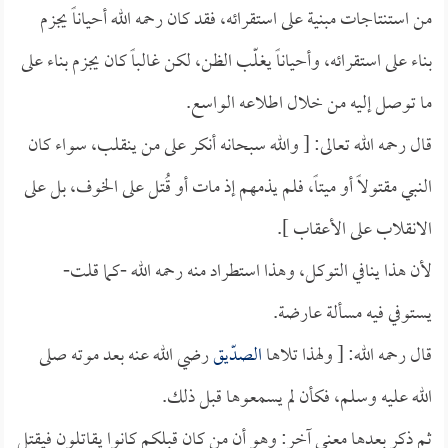
من استنتاجات مبنية على استقرائه، فقد كان رحمه الله أحياناً يجزم
بناء على استقرائه، وأحياناً يغلّب الظن، لكن غالباً كان يجزم بناء على
ما توصل إليه من خلال اطلاعه الواسع.
قال رحمه الله تعالى: [ والله سبحانه أنكر على من ينقلب، سواء كان
النبي مقتولاً أو ميتاً، فلم يذمهم إذ مات أو قُتل على الخوف، بل على
الانقلاب على الأعقاب ].
لأن هذا ينافي التوكل، وهذا استطراد منه رحمه الله -كما قلت-
يستوفي فيه مسألة عارضة.
قال رحمه الله: [ ولهذا تلاها
الصدّيق
رضي الله عنه بعد موته صلى
الله عليه وسلم، فكأن لم يسمعوها قبل ذلك.
ثم ذكر بعدها معنى آخر: وهو أن من كان قبلكم كانوا يقاتلون فيقتل