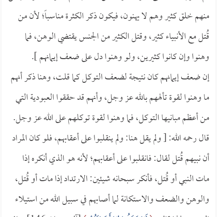
منهم خلق كثير وهم لا يهنون، فيكون ذكر الكثرة مناسباً؛ لأن من
قُتل مع الأنبياء كثير، وقتل الكثير من الجنس يقتضي الوهن، فما
وهنوا وإن كانوا كثيرين، ولو وهنوا دل على ضعف إيمانهم ].
إن ضعف إيمانهم كان نتيجة لضعف التوكل كما قلت، وهنا ذكر أنهم
ما وهنوا لقوة تألههم بالله عز وجل، وأنهم قد حققوا العبودية التي
من أعظم مبانيها التوكل، فما وهنوا لقوة توكلهم على الله عز وجل.
قال رحمه الله: [ ولم يقل هنا: ولم ينقلبوا على أعقابهم، فلو كان المراد
أن نبيهم قُتل لقال: فانقلبوا على أعقابهم؛ لأنه هو الذي أنكره إذا
مات النبي أو قُتل، فأنكر سبحانه شيئين: الارتداد إذا مات أو قُتل،
والوهن والضعف والاستكانة لما أصابهم في سبيل الله من استيلاء