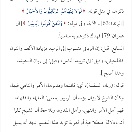
ذكرهم في مثل قوله:
لَوْلا يَنْهَاهُمُ الرَّبَّانِيُّونَ وَالأَحْبَارُ
[المائدة:63].. الآية، وفي قوله:
وَلَكِنْ كُونُوا رَبَّانِيِّينَ
[آل
عمران:79] فهناك ذكرهم به مناسباً.
السابع: قيل: إن الرباني منسوب إلى الرب، فزيادة الألف والنون
كاللحياني، وقيل: إلى تربيته الناس، وقيل: إلى ربان السفينة،
وهذا أصح ].
قوله: (ربان السفينة)، أي: قائدها ومدبرها، الآمر والناهي فيها،
وكأن الشيخ لا يزال يؤيد أن الربيين بمعنى: العلماء والفقهاء،
فهم أهل الأمر والنهي، وأهل القدوة، ونلاحظ أن الشيخ كلما
أتت دلالة اصطلاحية أو لغوية تؤيد هذا التفسير نجد أنه يميل