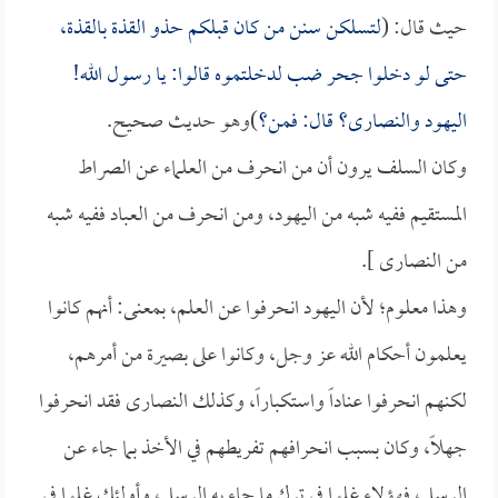
حيث قال: (
لتسلكن سنن من كان قبلكم حذو القذة بالقذة،
حتى لو دخلوا جحر ضب لدخلتموه قالوا: يا رسول الله!
اليهود والنصارى؟ قال: فمن؟
)وهو حديث صحيح.
وكان السلف يرون أن من انحرف من العلماء عن الصراط
المستقيم ففيه شبه من اليهود، ومن انحرف من العباد ففيه شبه
من النصارى ].
وهذا معلوم؛ لأن اليهود انحرفوا عن العلم، بمعنى: أنهم كانوا
يعلمون أحكام الله عز وجل، وكانوا على بصيرة من أمرهم،
لكنهم انحرفوا عناداً واستكباراً، وكذلك النصارى فقد انحرفوا
جهلاً، وكان بسبب انحرافهم تفريطهم في الأخذ بما جاء عن
الرسل، فهؤلاء غلوا في ترك ما جاء به الرسل، وأولئك غلوا في