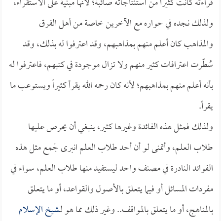
قراءته كانت كثيراً من استنتاجاته صائبة؛ لأنها مبنية على الاستقراء،
ولذلك نجده في حواره مع الآخرين خاصة من أهل الفرق
والمذاهب كان أعلم منهم بمذاهبهم، وقد اعترفوا له بذلك، وقد
سُطّرت اعترافات كثير منهم ولا تزال موجودة في كتبهم، فاعترفوا له
بأنه أعلم منهم بمذاهبهم؛ لأنه كان رحمه الله يقرأ كثيراً ويستوعب ما
يقرأ.
ولذلك فمثل هذه الفائدة وغيرها كثير، ينبغي أن يحرص عليها
طلاب العلم، وأتمنى لو أن أحد طلاب العلم انبرى لجمع مثل هذه
الفوائد النادرة في مصنف واحد ليستفيد منها طلاب العلم، سواء في
مفردات المسائل أو فيما يتعلق بالأصول والقواعد، أو ما يتعلق
بالمناهج، أو ما يتعلق بالمواقف.. وغير ذلك مما هو لـ
شيخ الإسلام