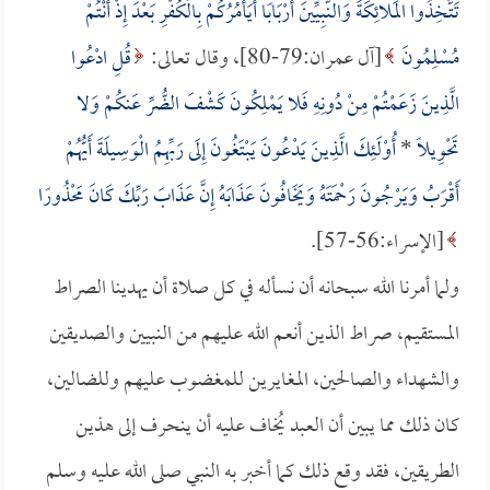
تَتَّخِذُوا الْمَلائِكَةَ وَالنَّبِيِّينَ أَرْبَابًا أَيَأْمُرُكُمْ بِالْكُفْرِ بَعْدَ إِذْ أَنْتُمْ
مُسْلِمُونَ
[آل عمران:79-80]، وقال تعالى:
قُلِ ادْعُوا
الَّذِينَ زَعَمْتُمْ مِنْ دُونِهِ فَلا يَمْلِكُونَ كَشْفَ الضُّرِّ عَنكُمْ وَلا
تَحْوِيلًا
*
أُوْلَئِكَ الَّذِينَ يَدْعُونَ يَبْتَغُونَ إِلَى رَبِّهِمُ الْوَسِيلَةَ أَيُّهُمْ
أَقْرَبُ وَيَرْجُونَ رَحْمَتَهُ وَيَخَافُونَ عَذَابَهُ إِنَّ عَذَابَ رَبِّكَ كَانَ مَحْذُورًا
[الإسراء:56-57].
ولما أمرنا الله سبحانه أن نسأله في كل صلاة أن يهدينا الصراط
المستقيم، صراط الذين أنعم الله عليهم من النبيين والصديقين
والشهداء والصالحين، المغايرين للمغضوب عليهم وللضالين،
كان ذلك مما يبين أن العبد يُخاف عليه أن ينحرف إلى هذين
الطريقين، فقد وقع ذلك كما أخبر به النبي صلى الله عليه وسلم