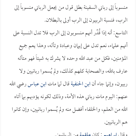
منسوباً إلى رباني السفينة بطل قول من يجعل الرباني منسوباً إلى
الرب، فنسبة الربيون إلى الرب أولى بالبطلان.
التاسع: أنه إذا قُدِّر أنهم منسوبون إلى الرب فلا تدل النسبة على
أنهم علماء، نعم تدل على إيمان وعبادة وتأله، وهذا يعم جميع
المؤمنين، فكل من عبد الله وحده لا يشرك به شيئاً فهو متأله
عارف بالله، والصحابة كلهم كذلك، ولم يُسموا ربانيين ولا
ربيون، وإنما جاء أن
ابن الحنفية
قال لما مات
ابن عباس
رضي الله
عنهم: اليوم مات رباني هذه الأمة، وذلك لكونه يؤدبهم بما آتاه
الله من العلم، والخلفاء أفضل منه ولم يُسموا ربانيين، وإن كانوا
هم الربانيين.
وقال
إبراهيم
: كان
علقمة
من الربانيين.