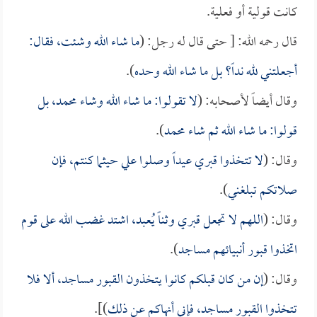
كانت قولية أو فعلية.
قال رحمه الله: [ حتى قال له رجل: (
ما شاء الله وشئت، فقال:
أجعلتني لله نداً؟ بل ما شاء الله وحده
).
وقال أيضاً لأصحابه: (
لا تقولوا: ما شاء الله وشاء محمد، بل
قولوا: ما شاء الله ثم شاء محمد
).
وقال: (
لا تتخذوا قبري عيداً وصلوا علي حيثما كنتم، فإن
صلاتكم تبلغني
).
وقال: (
اللهم لا تجعل قبري وثناً يُعبد، اشتد غضب الله على قوم
اتخذوا قبور أنبيائهم مساجد
).
وقال: (
إن من كان قبلكم كانوا يتخذون القبور مساجد، ألا فلا
تتخذوا القبور مساجد، فإني أنهاكم عن ذلك
)].