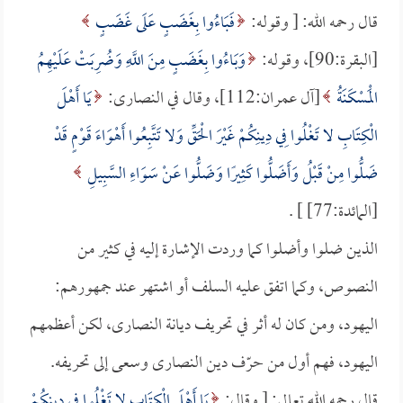
قال رحمه الله: [ وقوله:
فَبَاءُوا بِغَضَبٍ عَلَى غَضَبٍ
[البقرة:90]، وقوله:
وَبَاءُوا بِغَضَبٍ مِنَ اللَّهِ وَضُرِبَتْ عَلَيْهِمُ
الْمَسْكَنَةُ
[آل عمران:112]، وقال في النصارى:
يَا أَهْلَ
الْكِتَابِ لا تَغْلُوا فِي دِينِكُمْ غَيْرَ الْحَقِّ وَلا تَتَّبِعُوا أَهْوَاءَ قَوْمٍ قَدْ
ضَلُّوا مِنْ قَبْلُ وَأَضَلُّوا كَثِيرًا وَضَلُّوا عَنْ سَوَاءِ السَّبِيلِ
[المائدة:77] ] .
الذين ضلوا وأضلوا كما وردت الإشارة إليه في كثير من
النصوص، وكما اتفق عليه السلف أو اشتهر عند جمهورهم:
اليهود، ومن كان له أثر في تحريف ديانة النصارى، لكن أعظمهم
اليهود، فهم أول من حرّف دين النصارى وسعى إلى تحريفه.
قال رحمه الله تعالى: [ وقال:
يَا أَهْلَ الْكِتَابِ لا تَغْلُوا فِي دِينِكُمْ