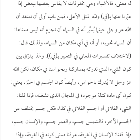
له معنى، فالأشياء وهي مخلوقات لا يقاس بعضها ببعض إذا
عبّرنا عنها بـ(في) ولله المثل الأعلى، فمن باب أولى أن نعتقد أن
الله عز وجل حينما يُعبَّر أنه في السماء أن نجزم أنه ليس معناها:
أن السماء تحويه، أو أنه في أي مكان من السماء، ولذلك قال:
(لاختلاف تفسيرات المعاني في التعبير بـ(في)). ولهذا يفرّق بين
كون الشيء الذي ندركه بمداركنا وبحواسنا في مكان، لكن الله
عز وجل لا يُدرك بالحواس، وأيضاً كون الجسم في الحيّز، يعني:
كون أي مادة كتلة موجودة في المجال الذي تشغله، فإذا قلنا:
الشيء الفلاني أو الجسم الفلاني في كذا، فكل جسم يختلف عن
الجسم الآخر، فالشمس جسم، والقمر جسم، والإنسان جسم،
فإذا قلنا: الإنسان في الغرفة، عرفنا معنى كونه في الغرفة، وإذا