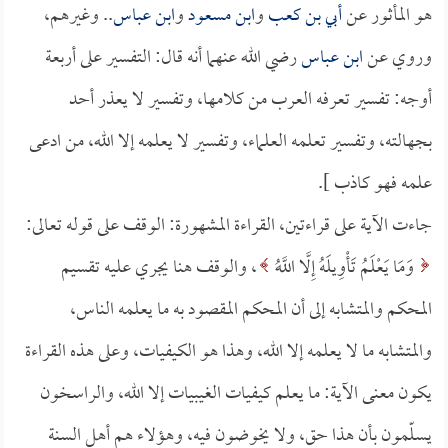
هو المأثور عن
أبي بن كعب
و
ابن مسعود
و
ابن عباس
.. وغيرهم،
وروي عن
ابن عباس
رضي الله عنهما أنه قال: التفسير على أربعة
أوجه: تفسير تعرفه العرب من كلامها، وتفسير لا يعذر أحد
بجهالته، وتفسير تعلمه العلماء، وتفسير لا يعلمه إلا الله، من ادعى
علمه فهو كاذب ].
جاءت الآية على قراءتين، القراءة المشهورة: الوقف على قوله تعالى:
وَمَا يَعْلَمُ تَأْوِيلَهُ إِلَّا اللَّهُ
، والوقف هنا يجري عليه تقسيم
المحكم والمتشابه إلى أن المحكم المقصود به ما يعلمه الناس،
والمتشابه ما لا يعلمه إلا الله، وهذا هو الكيفيات، وعلى هذه القراءة
يكون معنى الآية: ما يعلم كيفيات الغيبيات إلا الله، والراسخون
يسلّمون بأن هذا حق، ولا يخوضون فيه، وهؤلاء هم أهل السنة