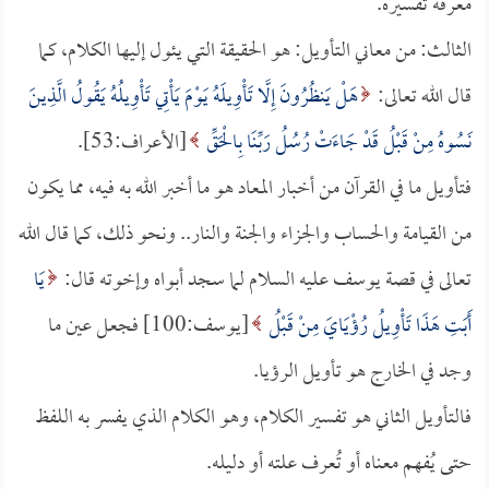
معرفة تفسيره.
الثالث: من معاني التأويل: هو الحقيقة التي يئول إليها الكلام، كما
قال الله تعالى:
هَلْ يَنظُرُونَ إِلَّا تَأْوِيلَهُ يَوْمَ يَأْتِي تَأْوِيلُهُ يَقُولُ الَّذِينَ
نَسُوهُ مِنْ قَبْلُ قَدْ جَاءَتْ رُسُلُ رَبِّنَا بِالْحَقِّ
[الأعراف:53].
فتأويل ما في القرآن من أخبار المعاد هو ما أخبر الله به فيه، مما يكون
من القيامة والحساب والجزاء والجنة والنار.. ونحو ذلك، كما قال الله
تعالى في قصة يوسف عليه السلام لما سجد أبواه وإخوته قال:
يَا
أَبَتِ هَذَا تَأْوِيلُ رُؤْيَايَ مِنْ قَبْلُ
[يوسف:100] فجعل عين ما
وجد في الخارج هو تأويل الرؤيا.
فالتأويل الثاني هو تفسير الكلام، وهو الكلام الذي يفسر به اللفظ
حتى يُفهم معناه أو تُعرف علته أو دليله.