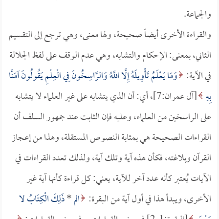
والجماعة.
والقراءة الأخرى أيضاً صحيحة، ولها معنى، وهي ترجع إلى التقسيم
الثاني، بمعنى: الإحكام والتشابه، وهي عدم الوقف على لفظ الجلالة
في الآية:
وَمَا يَعْلَمُ تَأْوِيلَهُ إِلَّا اللَّهُ وَالرَّاسِخُونَ فِي الْعِلْمِ يَقُولُونَ آمَنَّا
بِهِ
[آل عمران:7]، أي: أن الذي يتشابه على غير العلماء لا يتشابه
على الراسخين من العلماء، وعليه فإن الثابت عند جمهور السلف أن
القراءات الصحيحة هي بمثابة النصوص المستقلة، وهذا من إعجاز
القرآن وبلاغته، فكأن هذه آية وتلك آية، ولذلك تعدد القراءات في
الآيات يُعتبر كأنه عدد آخر للآية، يعني: كل قراءة كأنها آية غير
الأخرى، ويبدأ هذا في أول آية من البقرة:
الم
*
ذَلِكَ الْكِتَابُ لا