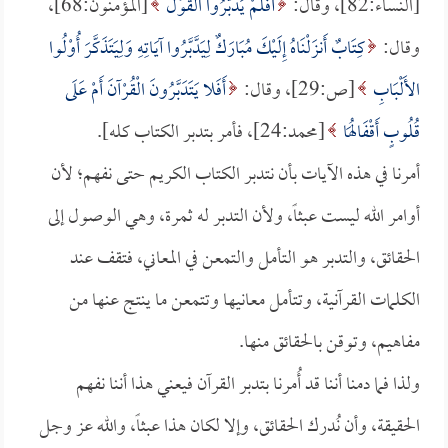
[النساء:82]، وقال:
أَفَلَمْ يَدَّبَّرُوا الْقَوْلَ
[المؤمنون:68]،
وقال:
كِتَابٌ أَنزَلْنَاهُ إِلَيْكَ مُبَارَكٌ لِيَدَّبَّرُوا آيَاتِهِ وَلِيَتَذَكَّرَ أُوْلُوا
الأَلْبَابِ
[ص:29]، وقال:
أَفَلا يَتَدَبَّرُونَ الْقُرْآنَ أَمْ عَلَى
قُلُوبٍ أَقْفَالُهَا
[محمد:24]، فأمر بتدبر الكتاب كله].
أمرنا في هذه الآيات بأن نتدبر الكتاب الكريم حتى نفهم؛ لأن
أوامر الله ليست عبثاً، ولأن التدبر له ثمرة، وهي الوصول إلى
الحقائق، والتدبر هو التأمل والتمعن في المعاني، فتقف عند
الكلمات القرآنية، وتتأمل معانيها وتتمعن ما ينتج عنها من
مفاهيم، وتوقن بالحقائق منها.
ولذا فما دمنا أننا قد أُمرنا بتدبر القرآن فيعني هذا أننا نفهم
الحقيقة، وأن نُدرك الحقائق، وإلا لكان هذا عبثاً، والله عز وجل