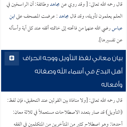
قال رحمه الله تعالى: [ وقد روي عن
مجاهد
وطائفة: أن الراسخين في
العلم يعلمون تأويله، وقد قال
مجاهد
: عرضت المصحف على
ابن
عباس
رضي الله عنهما من فاتحته إلى خاتمته أقفه عند كل آية وأسأله
عن تفسيرها].
بيان معاني لفظ التأويل ووجه انحراف
أهل البدع في أسماء الله وصفاته
وأفعاله
قال رحمه الله تعالى: [ولا منافاة بين القولين عند التحقيق، فإن لفظ:
(التأويل) قد صار بتعدد الاصطلاحات مستعملاً في ثلاثة معان:
أحدها: وهو اصطلاح كثير من المتأخرين من المتكلمين في الفقه