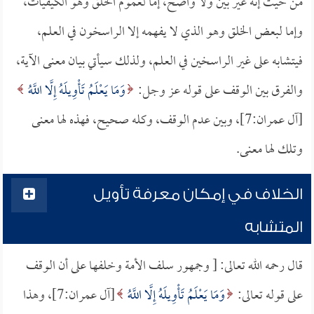
من حيث إنه غير بيّن ولا واضح، إما لعموم الخلق وهو الكيفيات،
وإما لبعض الخلق وهو الذي لا يفهمه إلا الراسخون في العلم،
فيتشابه على غير الراسخين في العلم، ولذلك سيأتي بيان معنى الآية،
والفرق بين الوقف على قوله عز وجل:
وَمَا يَعْلَمُ تَأْوِيلَهُ إِلَّا اللَّهُ
[آل عمران:7]، وبين عدم الوقف، وكله صحيح، فهذه لها معنى
وتلك لها معنى.
الخلاف في إمكان معرفة تأويل
المتشابه
قال رحمه الله تعالى: [ وجمهور سلف الأمة وخلفها على أن الوقف
على قوله تعالى:
وَمَا يَعْلَمُ تَأْوِيلَهُ إِلَّا اللَّهُ
[آل عمران:7]، وهذا