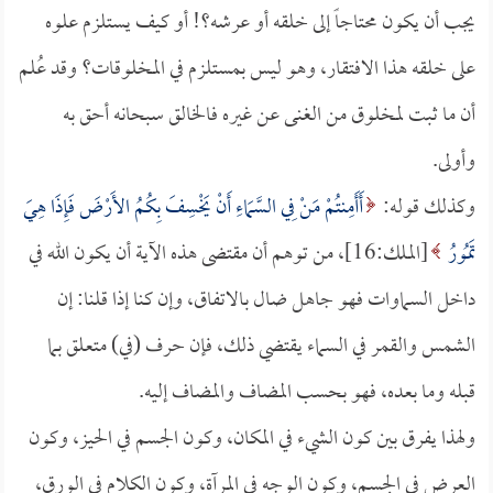
يجب أن يكون محتاجاً إلى خلقه أو عرشه؟! أو كيف يستلزم علوه
على خلقه هذا الافتقار، وهو ليس بمستلزم في المخلوقات؟ وقد عُلم
أن ما ثبت لمخلوق من الغنى عن غيره فالخالق سبحانه أحق به
وأولى.
وكذلك قوله:
أَأَمِنتُمْ مَنْ فِي السَّمَاءِ أَنْ يَخْسِفَ بِكُمُ الأَرْضَ فَإِذَا هِيَ
تَمُورُ
[الملك:16]، من توهم أن مقتضى هذه الآية أن يكون الله في
داخل السماوات فهو جاهل ضال بالاتفاق، وإن كنا إذا قلنا: إن
الشمس والقمر في السماء يقتضي ذلك، فإن حرف (في) متعلق بما
قبله وما بعده، فهو بحسب المضاف والمضاف إليه.
ولهذا يفرق بين كون الشيء في المكان، وكون الجسم في الحيز، وكون
العرض في الجسم، وكون الوجه في المرآة، وكون الكلام في الورق،