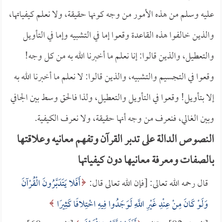
عليه وسلم من هذه الأمور من وجه كونها حقيقة، ولا نعلم كيفياتها،
والذين خالفوا هذه القاعدة وقعوا إما في التشبيه وإما في التأويل
والتعطيل، والذين قالوا: إنا نعلم ما أخبرنا الله به من كل وجه!
وقعوا في التجسيم والتشبيه، والذين قالوا: لا نعلم ما أخبرنا الله به
إلا بتأويل! وقعوا في التأويل والتعطيل، ولذا فالحق وسط بين الجافي
وبين الغالي، فنعرف من وجه أنها حقيقة، ولا نعرف الكيفية.
النصوص الدالة على تدبر القرآن وتفهم معانيه وعلاقتها
بالصفات ومعرفة معانيها دون كيفياتها
قال رحمه الله تعالى: [فإن الله تعالى قال:
أَفَلا يَتَدَبَّرُونَ الْقُرْآنَ
وَلَوْ كَانَ مِنْ عِنْدِ غَيْرِ اللَّهِ لَوَجَدُوا فِيهِ اخْتِلافًا كَثِيرًا