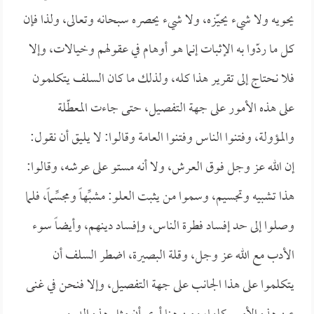
يحويه ولا شيء يحيّزه، ولا شيء يحصره سبحانه وتعالى، ولذا فإن
كل ما ردّوا به الإثبات إنما هو أوهام في عقولهم وخيالات، وإلا
فلا نحتاج إلى تقرير هذا كله، ولذلك ما كان السلف يتكلمون
على هذه الأمور على جهة التفصيل، حتى جاءت المعطّلة
والمؤولة، وفتنوا الناس وفتنوا العامة وقالوا: لا يليق أن نقول:
إن الله عز وجل فوق العرش، ولا أنه مستو على عرشه، وقالوا:
هذا تشبيه وتجسيم، وسموا من يثبت العلو: مشبِّهاً ومجسِّماً، فلما
وصلوا إلى حد إفساد فطرة الناس، وإفساد دينهم، وأيضاً سوء
الأدب مع الله عز وجل، وقلة البصيرة، اضطر السلف أن
يتكلموا على هذا الجانب على جهة التفصيل، وإلا فنحن في غنى