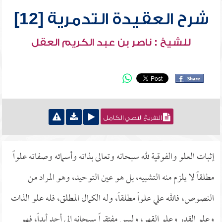
شرح العقيدة التدمرية [12]
للشيخ : ناصر بن عبد الكريم العقل
التفريغ النصي الكامل
إثبات العلو والفوقية لله سبحانه وتعالى بذاته وأسمائه وصفاته علواً
مطلقاً لا يلزم منه التشبيه، بل هو عين التوحيد، وهو المراد من
النصوص، فالله علي علواً مطلقاً، وله الكمال المطلق، فله علو الذات
وعلو القدر وعلو القهر، وليس مفتقراً سبحانه إلى أحد أبداً، فهو