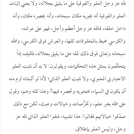
لله عز وجل العلو والفوقية على ما يليق بجلاله، ولا يعني إثبات
العلو والفوقية أنه يحويه مكان سبحانه، وأنه يحصره مكان، وأنه
داخل خلقه، فالله عز وجل أعظم وأجل، فهو على عرشه،
والكرسي محيط بالمخلوقات كلها، والعرش فوق الكرسي، والله
سبحانه وتعالى فوق ذلك كله على ما يليق بجلاله، فكيف إذاً
يتحكّمون بمثل هذه التحكمات، ويقولون: لا بد أن نثبت العلو
الاعتباري المعنوي، ولا نثبت العلو الذاتي؛ لأنا لو أثبتناه لزم منه
أن يكون في السماء، فتحويه وتحصره فيها! وهذا كله وهم، وقول
على الله بغير علم، وتخرُّصات وخيالات وعبث، لكن مع ذلك
صدّقوا خيالاتهم فقالوا: هذا تشبيه، فنفوا العلو الذاتي لله عز
وجل، وليس العلو بإطلاق.