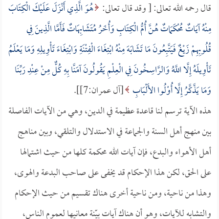
قال رحمه الله تعالى: [ وقد قال تعالى:
هُوَ الَّذِي أَنْزَلَ عَلَيْكَ الْكِتَابَ
مِنْهُ آيَاتٌ مُحْكَمَاتٌ هُنَّ أُمُّ الْكِتَابِ وَأُخَرُ مُتَشَابِهَاتٌ فَأَمَّا الَّذِينَ فِي
قُلُوبِهِمْ زَيْغٌ فَيَتَّبِعُونَ مَا تَشَابَهَ مِنْهُ ابْتِغَاءَ الْفِتْنَةِ وَابْتِغَاءَ تَأْوِيلِهِ وَمَا يَعْلَمُ
تَأْوِيلَهُ إِلَّا اللَّهُ وَالرَّاسِخُونَ فِي الْعِلْمِ يَقُولُونَ آمَنَّا بِهِ كُلٌّ مِنْ عِنْدِ رَبِّنَا
وَمَا يَذَّكَّرُ إِلَّا أُوْلُوا الأَلْبَابِ
[آل عمران:7]].
هذه الآية ترسم لنا قاعدة عظيمة في الدين، وهي من الآيات الفاصلة
بين منهج أهل السنة والجماعة في الاستدلال والتلقي، وبين مناهج
أهل الأهواء والبدع، فإن آيات الله محكمة كلها من حيث اشتمالها
على الحق، لكن هذا الإحكام قد يخفى على صاحب البدعة والهوى،
وهذا من ناحية، ومن ناحية أخرى هناك تقسيم من حيث الإحكام
والتشابه للآيات، وهو أن هناك آيات بيّنة معانيها لعموم الناس،