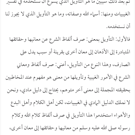
ثم بعد ذلك سيبيّن ما هو التأويل الذي يسوغ أن نستخدمه في تفسير
الغيبيات ومنها: أسماء الله وصفاته، وما هو التأويل الذي لا يجوز لنا
أن نستخدمه.
فالأول: التأويل بمعنى: صرف ألفاظ الشرع عن معانيها وحقائقها
المتبادرة إلى الأذهان إلى معان أخرى بقرينة أو سبب يدل على
الصارف، وهذا النوع من التأويل، أعني: صرف ألفاظ ومعاني
الشرع في الأمور الغيبية وتأويلها من معنى هو مفهوم عند المخاطبين
بحقيقته المجملة إلى معنى آخر متوهم، يحتاج إلى دليل مادي، ونحن
لا نملك الدليل المادي في الغيبيات، لكن أهل الكلام وأهل البدع
والأهواء استخدموا هذا التأويل في صرف ألفاظ كلام الله وكلام
رسوله صلى الله عليه وسلم من معانيها وحقائقها إلى معان أخرى،