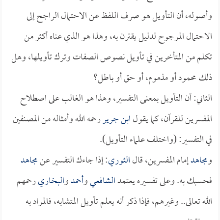
وأصوله، أن التأويل هو صرف اللفظ عن الاحتمال الراجح إلى
الاحتمال المرجوح لدليل يقترن به، وهذا هو الذي عناه أكثر من
تكلم من المتأخرين في تأويل نصوص الصفات وترك تأويلها، وهل
ذلك محمود أو مذموم، أو حق أو باطل؟
الثاني: أن التأويل بمعنى التفسير، وهذا هو الغالب على اصطلاح
المفسرين للقرآن، كما يقول
ابن جرير
رحمه الله وأمثاله من المصنفين
في التفسير: (واختلف علماء التأويل).
و
مجاهد
إمام المفسرين، قال
الثوري
: إذا جاءك التفسير عن
مجاهد
فحسبك به. وعلى تفسيره يعتمد
الشافعي
و
أحمد
و
البخاري
رحمهم
الله تعالى.. وغيرهم، فإذا ذكر أنه يعلم تأويل المتشابه، فالمراد به