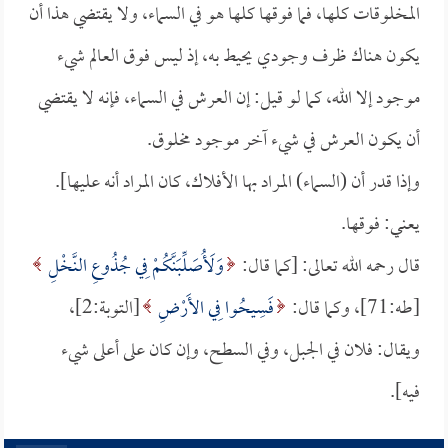
المخلوقات كلها، فما فوقها كلها هو في السماء، ولا يقتضي هذا أن
يكون هناك ظرف وجودي يحيط به، إذ ليس فوق العالم شيء
موجود إلا الله، كما لو قيل: إن العرش في السماء، فإنه لا يقتضي
أن يكون العرش في شيء آخر موجود مخلوق.
وإذا قدر أن (السماء) المراد بها الأفلاك، كان المراد أنه عليها].
يعني: فوقها.
قال رحمه الله تعالى: [كما قال:
وَلَأُصَلِّبَنَّكُمْ فِي جُذُوعِ النَّخْلِ
[طه:71]، وكما قال:
فَسِيحُوا فِي الأَرْضِ
[التوبة:2]،
ويقال: فلان في الجبل، وفي السطح، وإن كان على أعلى شيء
فيه].