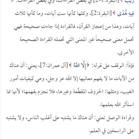
رَيْبَ
[البقرة:1-2] في بعض القراءات، وفي بعض القراءات:
فِيهِ هُدًى
[البقرة:2]، وكلها كأنها ست آيات، وما كأنها ثلاث
آيات، وهذا من إعجاز القرآن، فالقراءة إذا جاءت صحيحة فهي
تحمل معنى صحيحاً غير المعنى التي تحمله القراءة الصحيحة
الأخرى.
فإذاً: الوقف على قوله:
إِلَّا اللَّهُ
[آل عمران:7]، يعني: أن هناك
من الآيات ما لا يفهم معانيها إلا الله عز وجل، وهي كيفيات أمور
الغيب، ومثلها: الحروف المقطّعة وغيرها، فلا نجزم بفهمها؛ لأنها مما
استأثر الله بعلمها.
وقراءة الوصل تعني: أن هناك ما يشتبه على أغلب الناس، ولا يشتبه
على الراسخين في العلم.