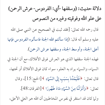
دلالة حديث: (وسقفها -أي: الفردوس- عرش الرحمن)
على علو الله وفوقيته وغيره من النصوص
قال رحمه الله تعالى: [فقد ثبت في الصحيح عن النبي صلى الله
عليه وسلم أنه قال: (
إذا سألتم الله الجنة فاسألوه الفردوس فإنها
أعلى الجنة، وأوسط الجنة، وسقفها عرش الرحمن
).
فهذه الجنة سقفها الذي هو العرش فوق الأفلاك، مع أن الجنة في
السماء، والسماء يراد به العلو، سواء كان فوق الأفلاك أو تحتها،
قال تعالى:
فَلْيَمْدُدْ بِسَبَبٍ إِلَى السَّمَاءِ
[الحج:15]، وقال
تعالى:
وَأَنزَلْنَا مِنَ السَّمَاءِ مَاءً طَهُورًا
[الفرقان:48].
ولما كان قد استقر في نفوس المخاطبين أن الله هو العلي الأعلى،