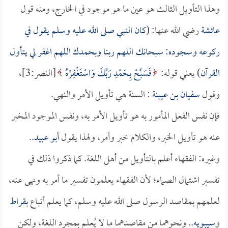
وهذا التأويل الثالث هو عين ما هو موجود في الخارج، ومنه قول
عائشة
رضي الله عنها: (
كان النبي صلى الله عليه وسلم يقول في
ركوعه وسجوده: سبحانك اللهم ربنا وبحمدك اللهم اغفر لي يتأول
القرآن
) يعني قوله:
فَسَبِّحْ بِحَمْدِ رَبِّكَ وَاسْتَغْفِرْهُ
[النصر:3]،
وقول
سفيان بن عيينة
: السنة هي تأويل الأمر والنهي.
فإن نفس الفعل المأمور به هو تأويل الأمر به، ونفس الموجود المخبر
عنه هو تأويل الخبر، والكلام خبر وأمر، ولهذا يقول
أبو عبيد
..
وغيره: الفقهاء أعلم بالتأويل من أهل اللغة. كما ذكروا ذلك في
تفسير اشتمال الصماء؛ لأن الفقهاء يعلمون تفسير ما أمر به ونهى عنه،
لعلمهم بمقاصد الرسول صلى الله عليه وسلم، كما يعلم أتباع
بقراط
و
سيبويه
.. ونحوهما من مقاصدهما ما لا يُعلم بمجرد اللغة، ولكن