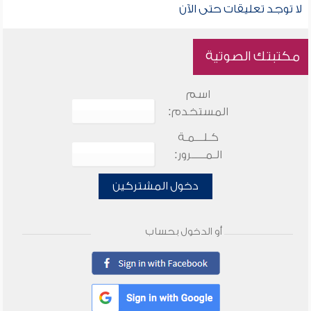
لا توجد تعليقات حتى الآن
مكتبتك الصوتية
اسم
المستخدم:
كـلـــمـة
الـمـــــرور:
دخول المشتركين
أو الدخول بحساب