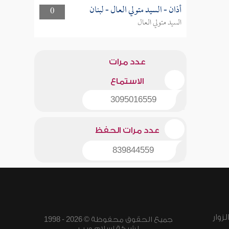
أذان - السيد متولي العال - لبنان
0
السيد متولي العال
عدد مرات
الاستماع
3095016559
عدد مرات الحفظ
839844559
زوار
جميع الحقوق محفوظة © 2026 - 1998
لشبكة إسلام ويب