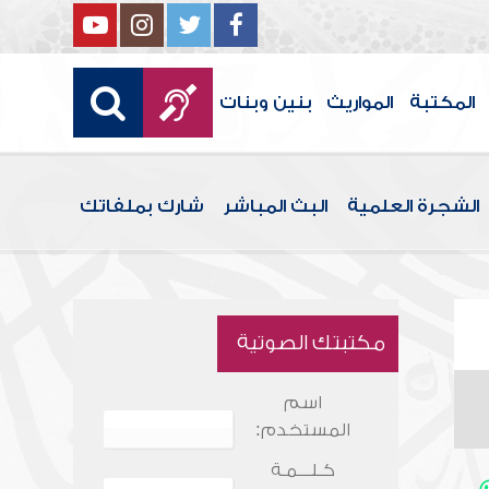
المكتبة
المواريث
بنين وبنات
الشجرة العلمية
البث المباشر
شارك بملفاتك
مكتبتك الصوتية
اسم
المستخدم:
كـلـــمـة