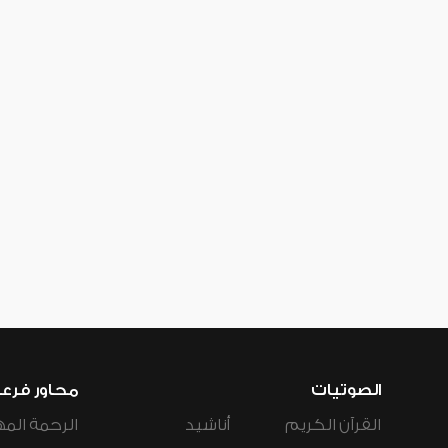
الصوتيات
محاور فرع
القرآن الكريم
أناشيد
الرحمة المه