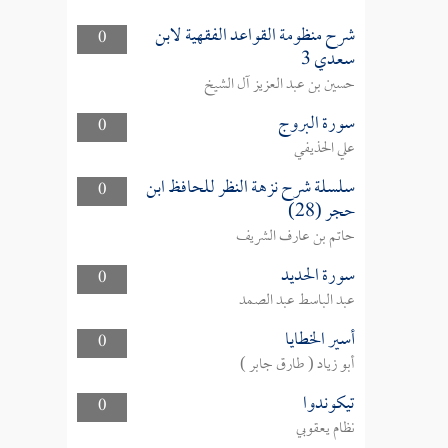
شرح منظومة القواعد الفقهية لابن
0
سعدي 3
حسين بن عبد العزيز آل الشيخ
سورة البروج
0
علي الحذيفي
سلسلة شرح نزهة النظر للحافظ ابن
0
حجر (28)
حاتم بن عارف الشريف
سورة الحديد
0
عبد الباسط عبد الصمد
أسير الخطايا
0
أبو زياد ( طارق جابر )
تيكوندوا
0
نظام يعقوبي