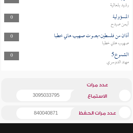
رشيد بلعالية
المسؤولية
0
أيمن صيدح
أذان من فلسطين-بصوت صهيب هاني خطبا
0
صهيب هاني خطبا
الشموخ5
0
مهند الدوسري
عدد مرات
3095033795
الاستماع
عدد مرات الحفظ
840040871