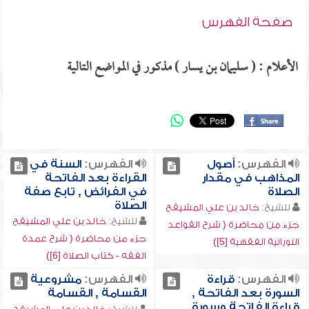
صفحة الفهرس
الأعلام : ( سليمان بن يسار ) مذكور في المواضع التالية
الفهرس:
أصول
الفهرس:
السنة في
المذاهب في مقدار
القراءة بعد الفاتحة
الصلاة
في الفرائض , تابع صفة
الصلاة
للشيخ:
خالد بن علي المشيقح
للشيخ:
خالد بن علي المشيقح
جزء من محاضرة ( شرح القواعد
جزء من محاضرة ( شرح عمدة
النورانية الفقهية [5])
الفقه - كتاب الصلاة [6])
الفهرس:
قراءة
الفهرس:
مشروعية
السورة بعد الفاتحة ,
القسامة , القسامة
قراءة الفاتحة وسورة