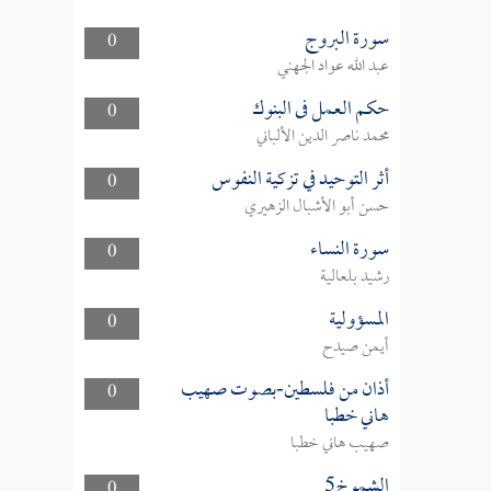
سورة البروج
0
عبد الله عواد الجهني
حكم العمل فى البنوك
0
محمد ناصر الدين الألباني
أثر التوحيد في تزكية النفوس
0
حسن أبو الأشبال الزهيري
سورة النساء
0
رشيد بلعالية
المسؤولية
0
أيمن صيدح
أذان من فلسطين-بصوت صهيب
0
هاني خطبا
صهيب هاني خطبا
الشموخ5
0