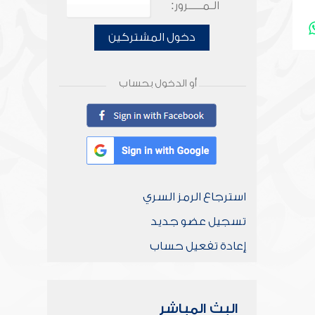
الـمـــــرور:
دخول المشتركين
أو الدخول بحساب
استرجاع الرمز السري
تسجيل عضو جديد
إعادة تفعيل حساب
البث المباشر