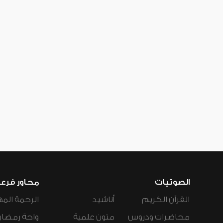
الصوتيات
محاور فرع
القرآن الكريم
أناشيد
الرحمة المه
محاضرات ودروس
متون علمية
واحة رمضان