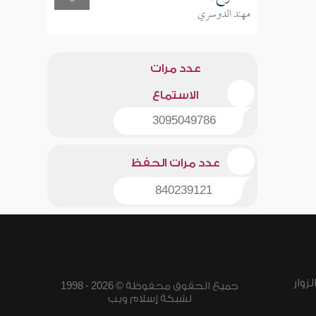
مهند الدوسري
عدد مرات
الاستماع
3095049786
عدد مرات الحفظ
840239121
زوار
جميع الحقوق محفوظة © 2026 - 1998
لشبكة إسلام ويب