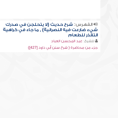
الفهرس:
شرح حديث (لا يتحلجن في صدرك
شيء ضارعت فيه النصرانية) , ما جاء في كراهية
التقذر للطعام
للشيخ:
عبد المحسن العباد
جزء من محاضرة ( شرح سنن أبي داود [427])