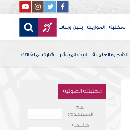
المكتبة
المواريث
بنين وبنات
الشجرة العلمية
البث المباشر
شارك بملفاتك
مكتبتك الصوتية
اسم
المستخدم:
كـلـــمـة