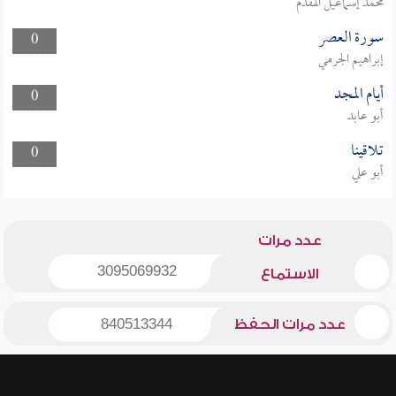
محمد إسماعيل المقدم
سورة العصر
0
إبراهيم الجرمي
أيام المجد
0
أبو عابد
تلاقينا
0
أبو علي
عدد مرات
3095069932
الاستماع
عدد مرات الحفظ
840513344