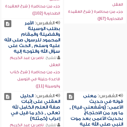
العقل
جزء من محاضرة ( شرح العقيدة
جزء من محاضرة ( شرح العقيدة
الطحاوية [102])
الطحاوية [67])
الفهرس:
الأمر
بطلب الوسيلة
والفضيلة والمقام
المحمود للرسول صلى الله
عليه وسلم , الحث على
سؤال الله والتوجه إليه
للشيخ:
ناصر بن عبد الكريم
العقل
جزء من محاضرة ( شرح كتاب
قاعدة جليلة في التوسل
والوسيلة [11])
الفهرس:
معنى
الفهرس:
الدليل
قوله في حديث
العقلي على إثبات
الأعمى: (وشفعني فيه) ,
صفة العلم الكامل لله
ما ورد من الاحتجاج
تعالى , ذكر ما قيل في
بحديث الأعمى بعد موت
إعراب (كمثله)
النبي صلى الله عليه
للشيخ:
ناصر بن عبد الكريم