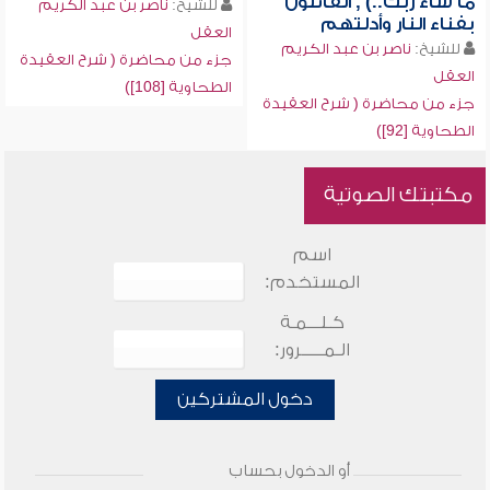
ما شاء ربك..) , القائلون
للشيخ:
ناصر بن عبد الكريم
بفناء النار وأدلتهم
العقل
للشيخ:
ناصر بن عبد الكريم
جزء من محاضرة ( شرح العقيدة
العقل
الطحاوية [108])
جزء من محاضرة ( شرح العقيدة
الطحاوية [92])
مكتبتك الصوتية
اسم
المستخدم:
كـلـــمـة
الـمـــــرور:
دخول المشتركين
أو الدخول بحساب