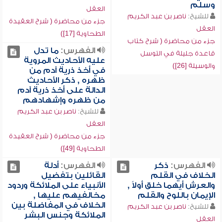
وسلم
العقل
للشيخ:
ناصر بن عبد الكريم
جزء من محاضرة ( شرح العقيدة
العقل
الطحاوية [17])
جزء من محاضرة ( شرح كتاب
الفهرس:
ما تدل
قاعدة جليلة في التوسل
عليه الأحاديث المروية
والوسيلة [26])
في أخذ ذرية آدم من
ظهره , ذكر الأحاديث
الدالة على أخذ ذرية آدم
من ظهره وإشهادهم
للشيخ:
ناصر بن عبد الكريم
العقل
جزء من محاضرة ( شرح العقيدة
الطحاوية [49])
الفهرس:
ذكر
الفهرس:
أدلة
الخلاف في القلم
القائلين بتفضيل
والعرش أيهما خلق أولاً ,
الأنبياء على الملائكة وردود
الإيمان باللوح والقلم
مخالفيهم عليها ,
الخلاف في المفاضلة بين
للشيخ:
ناصر بن عبد الكريم
الملائكة وجنس البشر
العقل