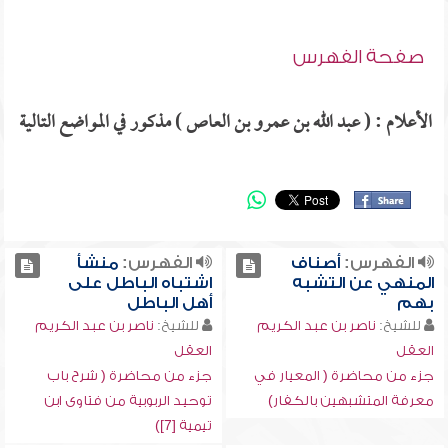
صفحة الفهرس
الأعلام : ( عبد الله بن عمرو بن العاص ) مذكور في المواضع التالية
الفهرس:
أصناف
الفهرس:
منشأ
المنهي عن التشبه
اشتباه الباطل على
بهم
أهل الباطل
للشيخ:
ناصر بن عبد الكريم
للشيخ:
ناصر بن عبد الكريم
العقل
العقل
جزء من محاضرة ( المعيار في
جزء من محاضرة ( شرح باب
معرفة المتشبهين بالكفار)
توحيد الربوبية من فتاوى ابن
تيمية [7])