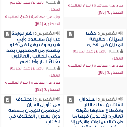
للشيخ:
ناصر بن عبد الكريم
جزء من محاضرة ( شرح العقيدة
العقل
الطحاوية [55])
جزء من محاضرة ( شرح العقيدة
الطحاوية [64])
الفهرس:
كفتا
الفهرس:
الآثار الواردة
الميزان , حقيقة
عن ابن مسعود وأبي
الميزان في الآخرة
هريرة وغيرهما في خلو
جهنم من المعذبين بعد
للشيخ:
ناصر بن عبد الكريم
مضي الحقب , القائلون
العقل
بفناء النار وأدلتهم
جزء من محاضرة ( شرح العقيدة
للشيخ:
ناصر بن عبد الكريم
الطحاوية [88])
العقل
جزء من محاضرة ( شرح العقيدة
الطحاوية [92])
الفهرس:
استدلال
الفهرس:
الاختلاف
القائلين بفناء النار
في تأويل القرآن
وانقطاع عذابها بقوله
المتضمن للإيمان ببعضه
تعالى: (خالدين فيها ما
دون بعض , الاختلاف في
دامت السماوات والأرض إلا
الكتاب