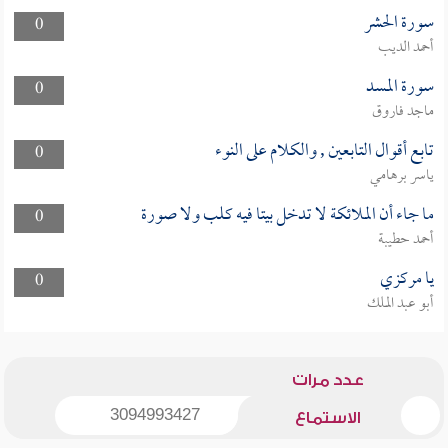
سورة الحشر
0
أحمد الديب
سورة المسد
0
ماجد فاروق
تابع أقوال التابعين , والكلام على النوء
0
ياسر برهامي
ما جاء أن الملائكة لا تدخل بيتا فيه كلب ولا صورة
0
أحمد حطيبة
يا مركزي
0
أبو عبد الملك
عدد مرات
3094993427
الاستماع