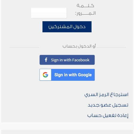
كـلـــمـة
الـمـــــرور:
دخول المشتركين
أو الدخول بحساب
استرجاع الرمز السري
تسجيل عضو جديد
إعادة تفعيل حساب