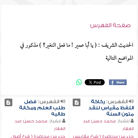
صفحة الفهرس
الحديث الشريف : ( يا أبا عمير ! ما فعل النغير؟ ) مذكور في
المواضع التالية
الفهرس:
ركاكة
الفهرس:
فضل
اللفظ مقياس لنقد
طلب العلم ومكانة
متون السنة
طالبه
للشيخ:
محمد حسن عبد
للشيخ:
محمد حسن عبد
الغفار
الغفار
جزء من محاضرة ( شرح مقاييس
جزء من محاضرة ( شرح أصول