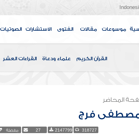
Indones
سية
موسوعات
مقالات
الفتوى
الاستشارات
الصوتيات
القرآن الكريم
علماء ودعاة
القراءات العشر
حة المحاضر
مصطفى فرج
318727
2147799
27
مفضلة