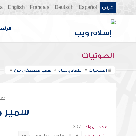
عربي
Español
Deutsch
Français
English
ia
الرئي
الصوتيات
الصوتيات
علماء ودعاة
سمير مصطفى فرج
صف
سمير 
عدد المواد :
307