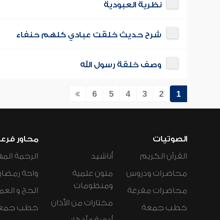
نظرية العبودية
شرح حديث خلقت عبادي كلهم حنفاء
وصف خلقة رسول الله
6
5
4
3
2
1
الصوتيات
محاور فرع
القرآن الكريم
أناشيد
الرحمة المه
محاضرات ودروس
متون علمية
واحة رمضان
ومنظومات
محاضرات مفرغة
الحج و العم
مختارات من الأذان
خطب جمعة
خطب جمع