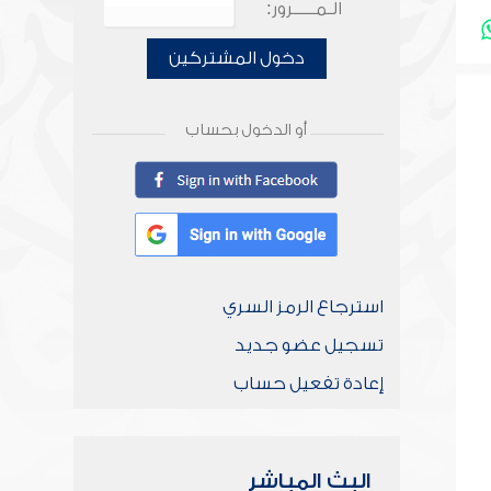
الـمـــــرور:
دخول المشتركين
أو الدخول بحساب
استرجاع الرمز السري
تسجيل عضو جديد
إعادة تفعيل حساب
البث المباشر