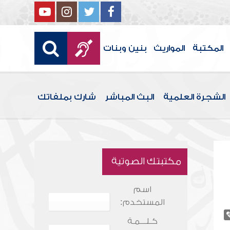
المكتبة
المواريث
بنين وبنات
الشجرة العلمية
البث المباشر
شارك بملفاتك
مكتبتك الصوتية
اسم
المستخدم:
كـلـــمـة