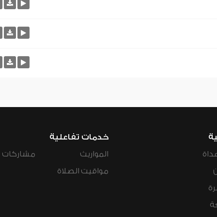
ية
خدمات تفاعلية
داة
المواريث
مشاركات ال
مواقيت الصلاة
رة
ة