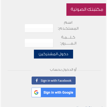
مكتبتك الصوتية
اسم
المستخدم:
كـلـــمـة
الـمـــــرور:
دخول المشتركين
أو الدخول بحساب