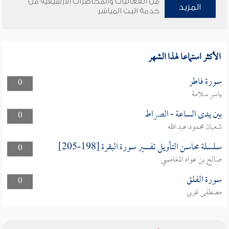
من الفعاليات والمحاضرات الأرشيفية من
المزيد
خدمة البث المباشر
الأكثر استماعا لهذا الشهر
سورة فاطر
0
ياسر سلامة
بين يدى الساعة - الصراط
0
شعبان محمود عبد الله
سلسلة محاسن التأويل تفسير سورة البقرة [198-205]
0
صالح بن عواد المغامسي
سورة الفلق
0
مصطفى غربي