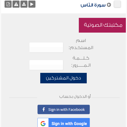
سورة النّاس
مكتبتك الصوتية
اسم
المستخدم:
كـلـــمـة
الـمـــــرور:
دخول المشتركين
أو الدخول بحساب