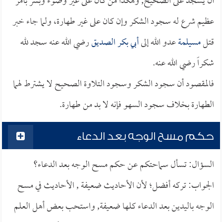
أن يسجد على الصحيح, وهكذا من كان على غير وضوء وبشر بأمر
عظيم شرع له سجود الشكر وإن كان على غير طهارة، ولما جاء خبر
قتل
مسيلمة
عدو الله إلى
أبي بكر الصديق
رضي الله عنه سجد لله
شكراً رضي الله عنه.
فالمقصود أن سجود الشكر وسجود التلاوة الصحيح لا يشترط لهما
الطهارة بخلاف سجود السهو فإنه لا بد من طهارة.
حكم مسح الوجه بعد الدعاء
السؤال: تسأل سماحتكم عن حكم مسح الوجه بعد الدعاء؟
الجواب: تركه أفضل؛ لأن الأحاديث ضعيفة , الأحاديث في مسح
الوجه باليدين بعد الدعاء كلها ضعيفة, واستحب بعض أهل العلم