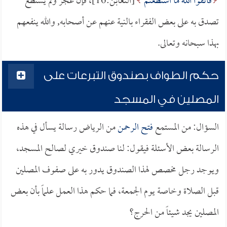
فَاتَّقُوا اللَّهَ مَا اسْتَطَعْتُمْ
[التغابن:16]، فإن عجز ولم يستطع
تصدق به على بعض الفقراء بالنية عنهم عن أصحابه, والله ينفعهم
بهذا سبحانه وتعالى.
حكم الطواف بصندوق التبرعات على
المصلين في المسجد
السؤال: من المستمع
فتح الرحمن
من الرياض رسالة يسأل في هذه
الرسالة بعض الأسئلة فيقول: لنا صندوق خيري لصالح المسجد،
ويوجد رجل مخصص لهذا الصندوق يدور به على صفوف المصلين
قبل الصلاة وخاصة يوم الجمعة، فما حكم هذا العمل علماً بأن بعض
المصلين يجد شيئاً من الحرج؟