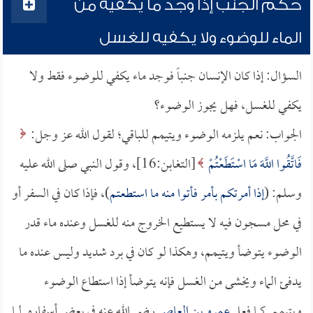
حكم الجنب إذا وجد ما يكفيه من
الماء للوضوء ولا يكفيه للغسل
السؤال: إذا كان الإنسان جنباً فوجد ماء يكفي للوضوء فقط ولا
يكفي للغسل، فهل يجوز الوضوء؟
الجواب: نعم يلزمه الوضوء ويتيمم للباقي؛ لقول الله عز وجل:
فَاتَّقُوا اللَّهَ مَا اسْتَطَعْتُمْ
[التغابن:16]، وقول النبي صلى الله عليه
وسلم: (
إذا أمرتكم بأمر فأتوا منه ما استطعتم
)، فإذا كان في السفر أو
في محل مسجون فيه لا يستطيع الخروج منه للغسل وعنده ماء قدر
الوضوء يتوضأ ويتيمم، وهكذا لو كان في برد شديد وليس عنده ما
يدفئ الماء ويخشى من الغسل فإنه يتوضأ إذا استطاع الوضوء
ويتيمم, كما فعل
عمرو بن العاص
رضي الله عنه في بعض أسفاره, لما