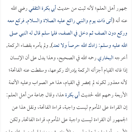
جمهور أهل العلم؛ لأنه ثبت من حديث
أبي بكرة الثقفي
رضي الله
عنه أنه (
أتى ذات يوم والنبي راكع عليه الصلاة والسلام, فركع معه
وركع دون الصف ثم دخل في الصف، فلما سلم قال له النبي صلى
الله عليه وسلم: زادك الله حرصاً ولا تعد
), ولم يأمره بقضاء الركعة,
أخرجه
البخاري
رحمه الله في الصحيح، وهذا يدل على أن الإنسان
إذا فاته القيام أجزأته الركعة بإدراك ركوعها، وسقطت عنه الفاتحة؛
لأنه معذور لكونه لم يحضر في القيام، هذا هو الصواب وعليه الأئمة
الأربعة رحمهم الله لحديث
أبي بكرة
هذا، وقال جماعة من أهل العلم:
إن القراءة على المأموم ليست واجبة، قراءة الفاتحة، ونقل هذا عن
الجمهور أن القراءة ليست واجبة على المأموم، قراءة الفاتحة, ولكن