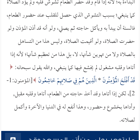
البداءة به؛ لأنه إذا قام وقد حضر الطعام تشوش قلبه ولم يؤد الصلاة
كما ينبغي؛ بسبب التشوش الذي حصل للقلب عند حضور الطعام،
فالسنة أن يبدأ به ويأكل حاجته ثم يصلي، ولو أنه قد أذن المؤذن ولو
حضرت الصلاة، ولو أقيمت الصلاة، وليس هذا من التساهل
بالصلاة ولا من تهوين شأنها، لا، بل هذا من تعظيم شأنها؛ لأنه إذا
أتاها وقلبه مشغول لم يخشع فيها كما ينبغي، والله يقول سبحانه:
قَدْ أَفْلَحَ الْمُؤْمِنُونَ
*
الَّذِينَ هُمْ فِي صَلاتِهِمْ خَاشِعُونَ
[المؤمنون:1-
2]، لكن إذا أتاها وقد أخذ حاجته من الطعام، أتاها وقلبه مقبل,
وأداها بخشوع وحضور، وهذا أنفع له في الدنيا والآخرة وأكمل
لصلاته.