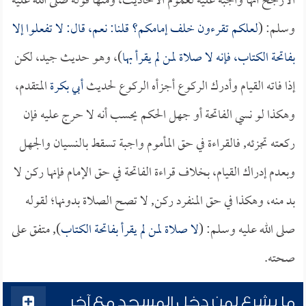
الأرجح أنها واجبة عليه لعموم الأحاديث، ومنها قوله صلى الله عليه
وسلم: (
لعلكم تقرءون خلف إمامكم؟ قلنا: نعم، قال: لا تفعلوا إلا
بفاتحة الكتاب، فإنه لا صلاة لمن لم يقرأ بها
)، وهو حديث جيد، لكن
إذا فاته القيام وأدرك الركوع أجزأه الركوع لحديث
أبي بكرة
المتقدم،
وهكذا لو نسي الفاتحة أو جهل الحكم يحسب أنه لا حرج عليه فإن
ركعته تجزئه, فالقراءة في حق المأموم واجبة تسقط بالنسيان والجهل
وبعدم إدراك القيام، بخلاف قراءة الفاتحة في حق الإمام فإنها ركن لا
بد منه، وهكذا في حق المنفرد ركن, لا تصح الصلاة بدونها؛ لقوله
صلى الله عليه وسلم: (
لا صلاة لمن لم يقرأ بفاتحة الكتاب
), متفق على
صحته.
ما يشرع لمن دخل المسجد مع آخر