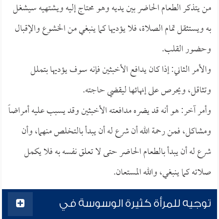
من يتذكر الطعام الحاضر بين يديه وهو محتاج إليه ويشتهيه سيشغل
به ويستثقل تمام الصلاة، فلا يؤديها كما ينبغي من الخشوع والإقبال
وحضور القلب.
والأمر الثاني: إذا كان يدافع الأخبثين فإنه سوف يؤديها بتملل
وتثاقل، ويحرص على إنهائها ليقضي حاجته.
وأمر آخر: هو أنه قد يضره مدافعته الأخبثين وقد يسبب عليه أمراضاً
ومشاكل، فمن رحمة الله أن شرع له أن يبدأ بالتخلص منهما، وأن
شرع له أن يبدأ بالطعام الحاضر حتى لا تعلق نفسه به فلا يكمل
صلاته كما ينبغي، والله المستعان.
توجيه للمرأة كثيرة الوسوسة في