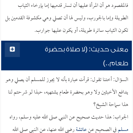
فالمقصود هو أن المرأة عليها أن تستر قدميها إما بإرخاء الثياب
الطويلة وإما بالجورب، وليس لها أن تصلي وهي مكشوفة القدمين بل
تكون الثياب ساترة طويلة، أو يكون عليها جوارب.
معنى حديث: (لا صلاة بحضرة
طعام..)
السؤال: أختنا تقول: قرأت عبارة بأنه لا يجوز للمسلم أن يصلي وهو
يدافع الأخبثين ولا وهو بحضرة طعام يشتهيه، حبذا لو شرحتم لنا
هذا سماحة الشيخ؟
الجواب: هذا حديث صحيح عن النبي صلى الله عليه وسلم، رواه
مسلم
في الصحيح عن
عائشة
رضي الله عنها، عن النبي صلى الله