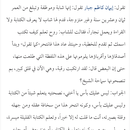
تقول:
إيمان كاظم جبار
تقول: إنها شابة وموظفة وتبلغ من العمر
ثمان وعشرين سنة وغير متزوجة، قدم لها شاب لا يعرف الكتابة ولا
القراءة ويعمل نجاراً، فقالت للشاب: روح تعلم كيف تكتب
اسمك ثم تقدم للخطبة، وحينئذ عاد هذا فانتحر-كما تقول- وبدأ
أصدقاؤها وأقرباؤها يلومونها على هذه اللفظة التي طلعت منها،
حتى إن البعض قال: لقد ارتكبت رقبة، وهي الآن في قلق كبير، بم
تنصحونها سماحة الشيخ؟
الجواب: ليس عليك بأس يا أختي، نصحتيه يتعلم شيئاً من الكتابة
وليس عليك بأس، وكونه انتحر هذا من سخافة عقله ومن جهله
وقلة بصيرته، أنت ما قلت له إلا خيراً، وتعلم الكتابة القليلة ميسرة،
ميسر ليس بصعب، كونه يتعلم في الكتاب أو عند بعض أصحابه