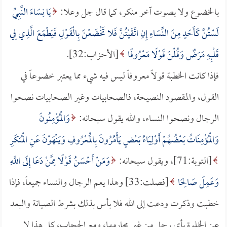
بالخضوع ولا بصوت آخر منكر، كما قال جل وعلا:
يَا نِسَاءَ النَّبِيِّ
لَسْتُنَّ كَأَحَدٍ مِنَ النِّسَاءِ إِنِ اتَّقَيْتُنَّ فَلا تَخْضَعْنَ بِالْقَوْلِ فَيَطْمَعَ الَّذِي فِي
قَلْبِهِ مَرَضٌ وَقُلْنَ قَوْلًا مَعْرُوفًا
[الأحزاب:32].
فإذا كانت الخطبة قولاً معروفاً ليس فيه شيء مما يعتبر خضوعاً في
القول، والمقصود النصيحة، فالصحابيات وغير الصحابيات نصحوا
الرجال ونصحوا النساء، والله يقول سبحانه:
وَالْمُؤْمِنُونَ
وَالْمُؤْمِنَاتُ بَعْضُهُمْ أَوْلِيَاءُ بَعْضٍ يَأْمُرُونَ بِالْمَعْرُوفِ وَيَنْهَوْنَ عَنِ الْمُنكَرِ
[التوبة:71]، ويقول سبحانه:
وَمَنْ أَحْسَنُ قَوْلًا مِمَّنْ دَعَا إِلَى اللَّهِ
وَعَمِلَ صَالِحًا
[فصلت:33] وهذا يعم الرجال والنساء جميعاً، فإذا
خطبت وذكرت ودعت إلى الله فلا بأس بذلك بشرط الصيانة والبعد
عن الخلوة بأي رجل من غير محارمها، ومع الحجاب، كل هذا لا