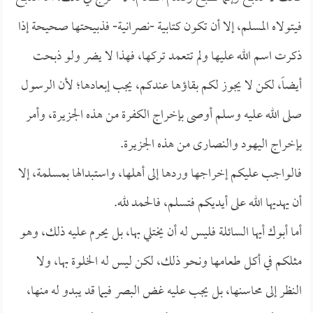
فيتولاه المسلم، إلا أن تكون كتابية -نصرانية- فذبيحتها صحيحة إذا
ذكرت اسم الله عليها ولم تتعمد تركها، فهذا لا يضر ولو ذبحت
أيضاً، لكن لا يجوز لكم بقاؤها عندكم، يجب إبعادها؛ لأن الرسول
صلى الله عليه وسلم أوصى بإخراج الكفرة من هذه الجزيرة، وأمر
بإخراج اليهود والنصارى من هذه الجزيرة.
فالواجب عليكم إخراجها وردها إلى أهلها، واستبدالها بمسلمة، إلا
أن يهديها الله على أيديكم فتسلم، فالحمد لله.
أما أبوك أيها السائلة فليس له أن يختلي بها، بل يحرم عليه ذلك، وهو
مثلكم في أكل طعامها ونحو ذلك، لكن ليس له الخلوة بها، ولا
النظر إلى محاسنها، بل يجب عليه غض البصر فيما قد يبدو له منها،