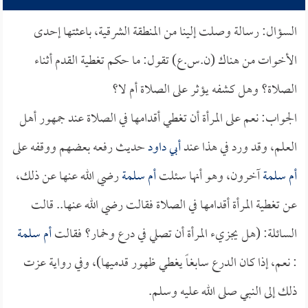
السؤال: رسالة وصلت إلينا من المنطقة الشرقية، باعثتها إحدى
الأخوات من هناك (ن.س.ع) تقول: ما حكم تغطية القدم أثناء
الصلاة؟ وهل كشفه يؤثر على الصلاة أم لا؟
الجواب: نعم على المرأة أن تغطي أقدامها في الصلاة عند جمهور أهل
العلم، وقد ورد في هذا عند
أبي داود
حديث رفعه بعضهم ووقفه على
أم سلمة
آخرون، وهو أنها سئلت
أم سلمة
رضي الله عنها عن ذلك،
عن تغطية المرأة أقدامها في الصلاة فقالت رضي الله عنها.. قالت
السائلة: (هل يجزيء المرأة أن تصلي في درع وخمار؟ فقالت
أم سلمة
: نعم، إذا كان الدرع سابغاً يغطي ظهور قدميها)، وفي رواية عزت
ذلك إلى النبي صلى الله عليه وسلم.