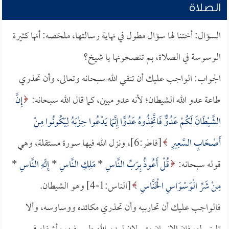
الصلاة
السؤال: أختنا لها سؤال مطول في نهاية رسالتها، ملخصه: أنها كثيرة
الوسوسة في الصلاة، بم تنصحونها يا شيخ؟
الجواب: الواجب عليك أن تتقي الله سبحانه وتعالى، وأن تحذري
طاعة عدو الله الشيطان؛ لأنه عدو مبين، كما قال الله سبحانه:
إِنَّ
الشَّيْطَانَ لَكُمْ عَدُوٌّ فَاتَّخِذُوهُ عَدُوًّا إِنَّمَا يَدْعُوا حِزْبَهُ لِيَكُونُوا مِنْ
أَصْحَابِ السَّعِيرِ
[فاطر:6]، ونزل الله فيها سورة مستقلة، وهي
قوله سبحانه:
قُلْ أَعُوذُ بِرَبِّ النَّاسِ
*
مَلِكِ النَّاسِ
*
إِلَهِ النَّاسِ
*
مِنْ شَرِّ الْوَسْوَاسِ الْخَنَّاسِ
[الناس:1-4] وهو الشيطان.
فالواجب عليك أن تحاربيه وأن تحذري مكائده ووساوسه، وألا