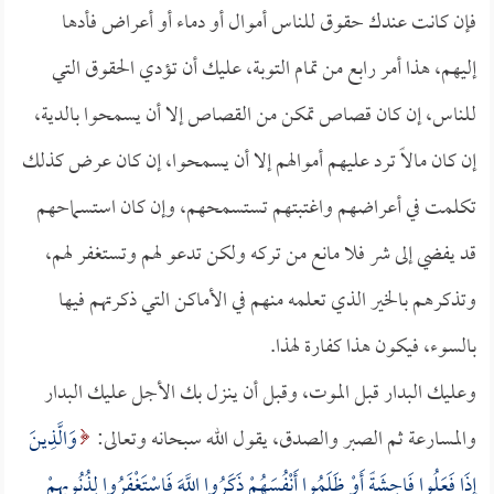
فإن كانت عندك حقوق للناس أموال أو دماء أو أعراض فأدها
إليهم، هذا أمر رابع من تمام التوبة، عليك أن تؤدي الحقوق التي
للناس، إن كان قصاص تمكن من القصاص إلا أن يسمحوا بالدية،
إن كان مالاً ترد عليهم أموالهم إلا أن يسمحوا، إن كان عرض كذلك
تكلمت في أعراضهم واغتبتهم تستسمحهم، وإن كان استسماحهم
قد يفضي إلى شر فلا مانع من تركه ولكن تدعو لهم وتستغفر لهم،
وتذكرهم بالخير الذي تعلمه منهم في الأماكن التي ذكرتهم فيها
بالسوء، فيكون هذا كفارة لهذا.
وعليك البدار قبل الموت، وقبل أن ينزل بك الأجل عليك البدار
والمسارعة ثم الصبر والصدق، يقول الله سبحانه وتعالى:
وَالَّذِينَ
إِذَا فَعَلُوا فَاحِشَةً أَوْ ظَلَمُوا أَنْفُسَهُمْ ذَكَرُوا اللَّهَ فَاسْتَغْفَرُوا لِذُنُوبِهِمْ