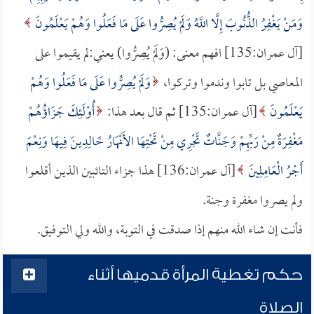
وَمَنْ يَغْفِرُ الذُّنُوبَ إِلَّا اللَّهُ وَلَمْ يُصِرُّوا عَلَى مَا فَعَلُوا وَهُمْ يَعْلَمُونَ
[آل عمران:135] افهم معنى: (وَلَمْ يُصِرُّوا) يعني:لم يقيموا على
المعاصي بل تابوا وندموا وتركوا،
وَلَمْ يُصِرُّوا عَلَى مَا فَعَلُوا وَهُمْ
يَعْلَمُونَ
[آل عمران:135] ثم قال بعد هذا:
أُوْلَئِكَ جَزَاؤُهُمْ
مَغْفِرَةٌ مِنْ رَبِّهِمْ وَجَنَّاتٌ تَجْرِي مِنْ تَحْتِهَا الأَنْهَارُ خَالِدِينَ فِيهَا وَنِعْمَ
أَجْرُ الْعَامِلِينَ
[آل عمران:136] هذا جزاء التائبين الذين أقلعوا
ولم يصروا مغفرة وجنة.
فأنت إن شاء الله منهم إذا صدقت في التوبة، والله ولي التوفيق.
حكم تغطية المرأة قدميها أثناء
الصلاة