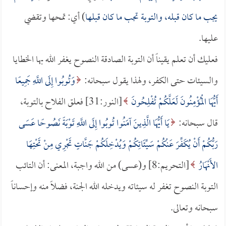
يجب ما كان قبله، والتوبة تجب ما كان قبلها
) أي: تمحها وتقضي
عليها.
فعليك أن تعلم يقيناً أن التوبة الصادقة النصوح يغفر الله بها الخطايا
والسيئات حتى الكفر، ولهذا يقول سبحانه:
وَتُوبُوا إِلَى اللَّهِ جَمِيعًا
أَيُّهَا الْمُؤْمِنُونَ لَعَلَّكُمْ تُفْلِحُونَ
[النور:31] فعلق الفلاح بالتوبة،
قال سبحانه:
يَا أَيُّهَا الَّذِينَ آمَنُوا تُوبُوا إِلَى اللَّهِ تَوْبَةً نَصُوحًا عَسَى
رَبُّكُمْ أَنْ يُكَفِّرَ عَنْكُمْ سَيِّئَاتِكُمْ وَيُدْخِلَكُمْ جَنَّاتٍ تَجْرِي مِنْ تَحْتِهَا
الأَنْهَارُ
[التحريم:8] و(عسى) من الله واجبة، المعنى: أن التائب
التوبة النصوح تغفر له سيئاته ويدخله الله الجنة، فضلاً منه وإحساناً
سبحانه وتعالى.