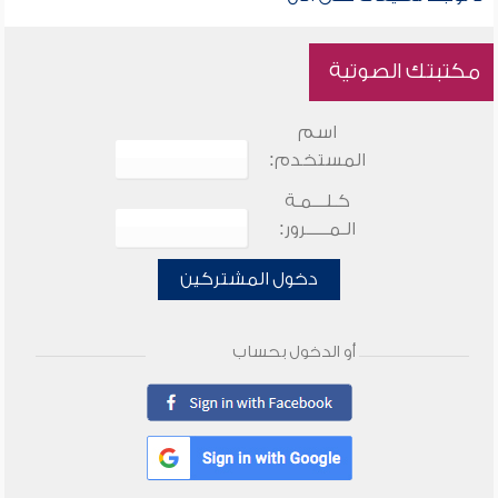
مكتبتك الصوتية
اسم
المستخدم:
كـلـــمـة
الـمـــــرور:
دخول المشتركين
أو الدخول بحساب