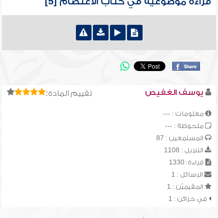
قراءة موضوعية في كتاب الاعتصام [5]
يوسف الغفيص
تقييم المادة:
معلومات : ---
ملحوظة : ---
المستمعين : 87
التنزيل : 1108
قراءة: 1330
الرسائل : 1
المقيميّن : 1
في خزائن : 1