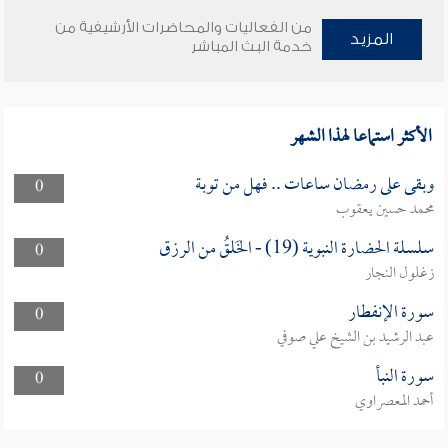
من الفعاليات والمحاضرات الأرشيفية من
المزيد
خدمة البث المباشر
الأكثر استماعا لهذا الشهر
وبقى على رمضان ساعات .. فهل من توبة
0
محمد حسين يعقوب
سلسلة الحضارة النبوية (19) - الخَلقُ من الرزق
0
زغلول النجار
سورة الإنفطار
0
عبد الرشيد بن الشيخ علي صوفي
سورة النبأ
0
أحمد المعصراوي