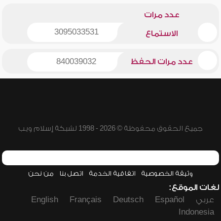
عدد مرات
3095033531
الاستماع
عدد مرات الحفظ
840039032
جميع الحقوق محفوظة © 2026 - 1998 لشبكة إسلام ويب
وثيقة الخصوصية
اتفاقية الخدمة
اتصل بنا
من نحن
لغات الموقع:
عربي
Español
Deutsch
Français
English
Indonesia