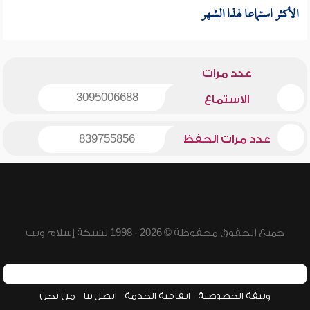
الأكثر استماعا لهذا الشهر
عدد مرات
3095006688
الاستماع
عدد مرات الحفظ
839755856
جميع الحقوق محفوظة © 2026 - 1998 لشبكة إسلام ويب
وثيقة الخصوصية
اتفاقية الخدمة
اتصل بنا
من نحن