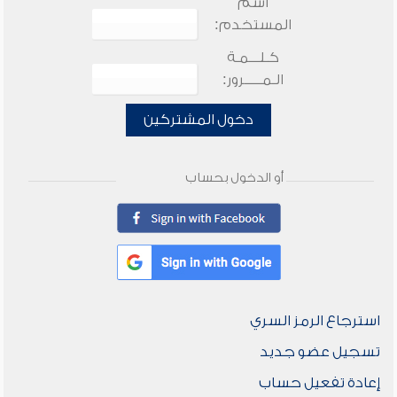
اسم
المستخدم:
كـلـــمـة
الـمـــــرور:
دخول المشتركين
أو الدخول بحساب
استرجاع الرمز السري
تسجيل عضو جديد
إعادة تفعيل حساب