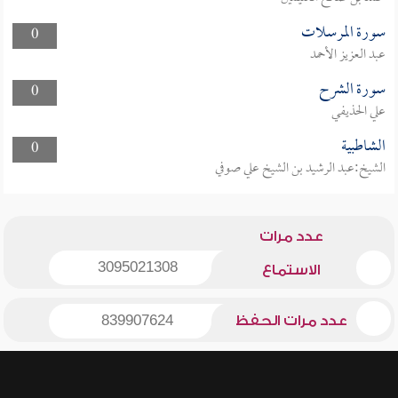
سورة المرسلات
0
عبد العزيز الأحمد
سورة الشرح
0
علي الحذيفي
الشاطبية
0
الشيخ:عبد الرشيد بن الشيخ علي صوفي
عدد مرات
3095021308
الاستماع
عدد مرات الحفظ
839907624