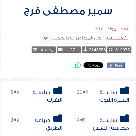
سمير مصطفى فرج
عدد المواد :
307
التــصنـيــف:
319075
2148558
27
مفضلة
سلسلة
21
سلسلة
5
السيرة النبوية
الشرك
سلسلة
4
صياغة
3
محاسبة النفس
الطريق