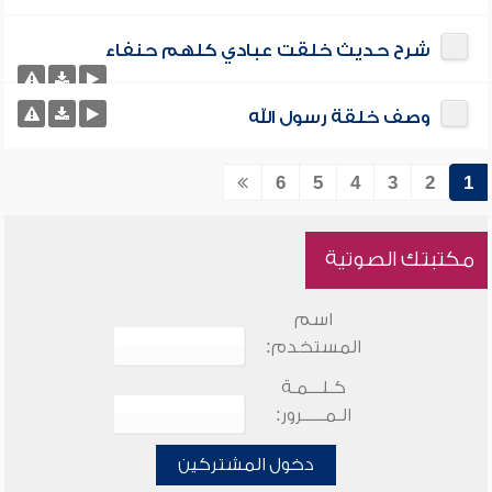
شرح حديث خلقت عبادي كلهم حنفاء
وصف خلقة رسول الله
6
5
4
3
2
1
مكتبتك الصوتية
اسم
المستخدم:
كـلـــمـة
الـمـــــرور:
دخول المشتركين