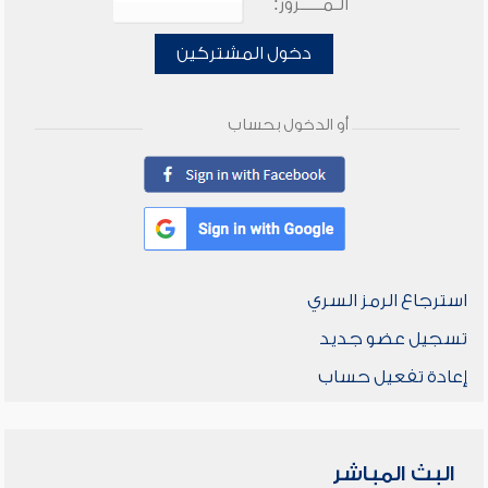
الـمـــــرور:
دخول المشتركين
أو الدخول بحساب
استرجاع الرمز السري
تسجيل عضو جديد
إعادة تفعيل حساب
البث المباشر