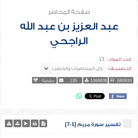
صفحة المحاضر
عبد العزيز بن عبد الله
الراجحي
عدد المواد :
13
التــصنـيــف:
580933
1369835
135
مفضلة
تفسير سورة مريم [1-7]