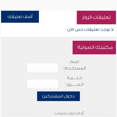
أضف تعليقك
تعليقات الزوار
لا توجد تعليقات حتى الآن
مكتبتك الصوتية
اسم
المستخدم:
كـلـــمـة
الـمـــــرور:
دخول المشتركين
أو الدخول بحساب