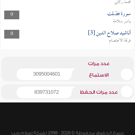
محمد ركابي
سورة فصّلت
0
ياسر سلامة
أناشيد صلاح الدين [3]
0
فرقة الاعتصام
عدد مرات
3095004601
الاستماع
عدد مرات الحفظ
839731072
جميع الحقوق محفوظة © 2026 - 1998 لشبكة إسلام ويب