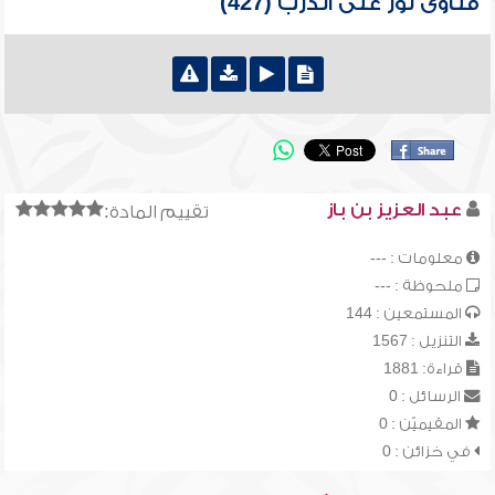
فتاوى نور على الدرب (427)
عبد العزيز بن باز
تقييم المادة:
معلومات : ---
ملحوظة : ---
المستمعين : 144
التنزيل : 1567
قراءة: 1881
الرسائل : 0
المقيميّن : 0
في خزائن : 0