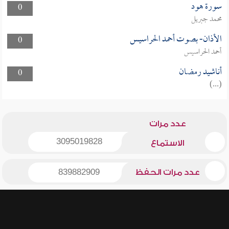
سورة هود
0
محمد جبريل
الأذان- بصوت أحمد الحراسيس
0
أحمد الحراسيس
أناشيد رمضان
0
(...)
عدد مرات
3095019828
الاستماع
عدد مرات الحفظ
839882909