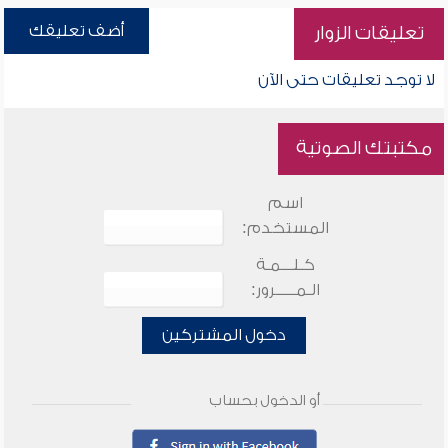
أضف تعليقك
تعليقات الزوار
لا توجد تعليقات حتى الآن
مكتبتك الصوتية
اسم
المستخدم:
كـلـــمـة
الـمـــــرور:
دخول المشتركين
أو الدخول بحساب