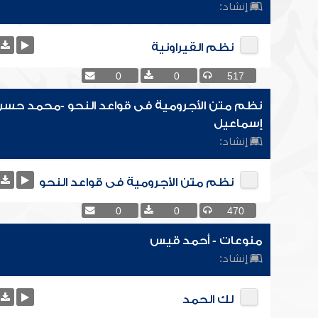
إنشاد:
نظم القيراونية
0
0
517
نظم متن الأجرومية فى قواعد النحو -محمد حسن 
إسماعيل
إنشاد:
نظم متن الأجرومية فى قواعد النحو
0
0
470
منوعات - أحمد قيس
إنشاد:
لك الحمد