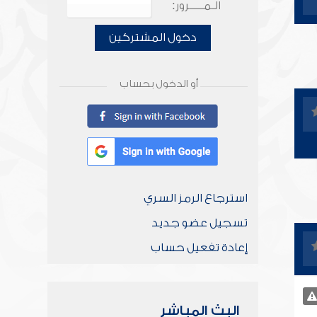
الـمـــــرور:
دخول المشتركين
أو الدخول بحساب
استرجاع الرمز السري
تسجيل عضو جديد
إعادة تفعيل حساب
البث المباشر