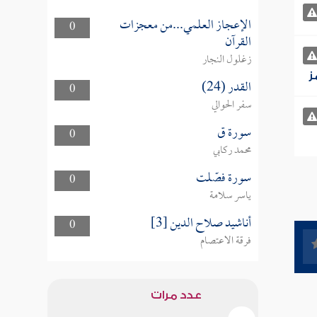
الإعجاز العلمي...من معجزات
0
القرآن
زغلول النجار
ز
القدر (24)
0
سفر الحوالي
سورة ق
0
محمد ركابي
سورة فصّلت
0
ياسر سلامة
أناشيد صلاح الدين [3]
0
فرقة الاعتصام
عدد مرات