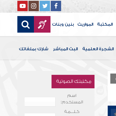
المكتبة
المواريث
بنين وبنات
الشجرة العلمية
البث المباشر
شارك بملفاتك
مكتبتك الصوتية
اسم
المستخدم:
كـلـــمـة