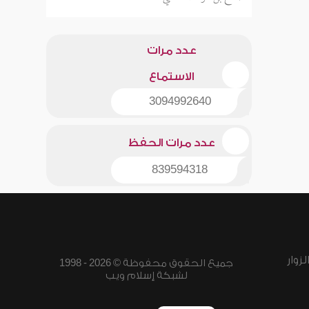
عدد مرات
الاستماع
3094992640
عدد مرات الحفظ
839594318
زوار
جميع الحقوق محفوظة © 2026 - 1998
لشبكة إسلام ويب