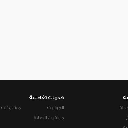
ية
خدمات تفاعلية
داة
المواريث
مشاركات ال
مواقيت الصلاة
رة