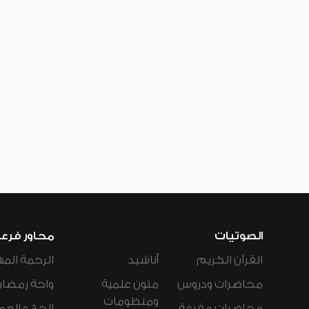
الصوتيات
محاور فرع
القرآن الكريم
أناشيد
الرحمة المه
محاضرات ودروس
متون علمية
واحة رمضان
ومنظومات
محاضرات مفرغة
الحج و العم