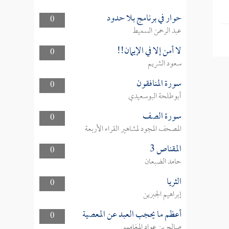
حوار في برنامج بلا حدود
0
عبد الرحمن السميط
لا أمن إلا في الإيمان!!
0
سعود الشريم
سورة المنافقون
0
أبوطلحة البوسعيدي
سورة الصف
0
المصحف المجود لمشاهير القراء الأربعة
المقناص 3
0
حامد الضبعان
الثريا
0
إبراهيم الجبرين
أعظم ما يحجب العبد عن المعصية
0
صالح بن عواد المغامسي