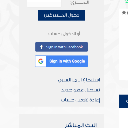
الـمـــــرور:
دخول المشتركين
أو الدخول بحساب
استرجاع الرمز السري
تسجيل عضو جديد
إعادة تفعيل حساب
البث المباشر