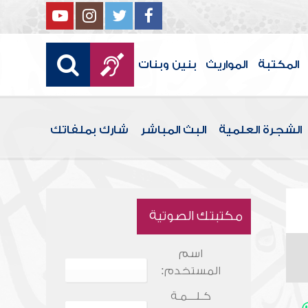
المكتبة
المواريث
بنين وبنات
الشجرة العلمية
البث المباشر
شارك بملفاتك
مكتبتك الصوتية
اسم
المستخدم:
كـلـــمـة