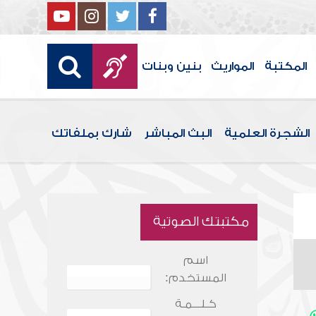
المكتبة
المواريث
بنين وبنات
الشجرة العلمية
البث المباشر
شارك بملفاتك
مكتبتك الصوتية
اسم
المستخدم:
كـلـــمـة