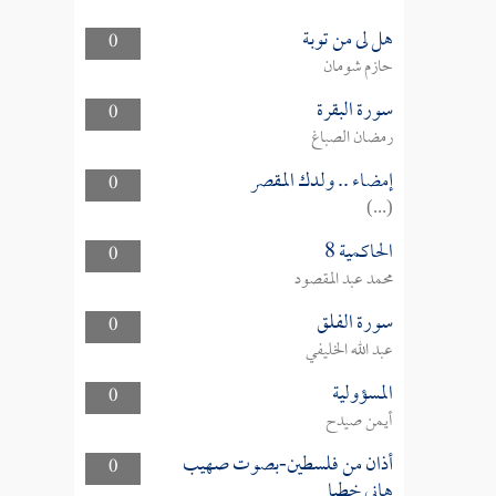
هل لى من توبة
0
حازم شومان
سورة البقرة
0
رمضان الصباغ
إمضاء .. ولدك المقصر
0
(...)
الحاكمية 8
0
محمد عبد المقصود
سورة الفلق
0
عبد الله الخليفي
المسؤولية
0
أيمن صيدح
أذان من فلسطين-بصوت صهيب
0
هاني خطبا