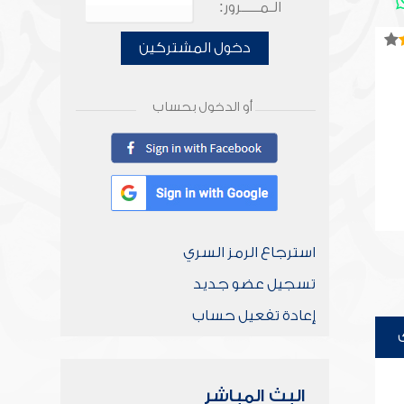
الـمـــــرور:
دخول المشتركين
أو الدخول بحساب
استرجاع الرمز السري
تسجيل عضو جديد
إعادة تفعيل حساب
البث المباشر