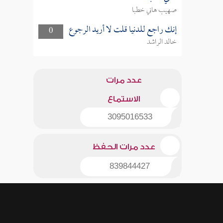
صهيب هاني خطبا
إنك راجع للدنيا قلت لا أريد الرجوع
0
خالد الراشد
عدد مرات
الاستماع
3095016533
عدد مرات الحفظ
839844427