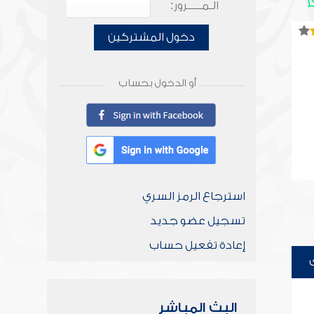
الـمـــــرور:
دخول المشتركين
أو الدخول بحساب
استرجاع الرمز السري
تسجيل عضو جديد
إعادة تفعيل حساب
البث المباشر