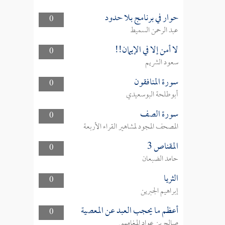
حوار في برنامج بلا حدود
0
عبد الرحمن السميط
لا أمن إلا في الإيمان!!
0
سعود الشريم
سورة المنافقون
0
أبوطلحة البوسعيدي
سورة الصف
0
المصحف المجود لمشاهير القراء الأربعة
المقناص 3
0
حامد الضبعان
الثريا
0
إبراهيم الجبرين
أعظم ما يحجب العبد عن المعصية
0
صالح بن عواد المغامسي