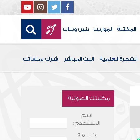
المكتبة
المواريث
بنين وبنات
الشجرة العلمية
البث المباشر
شارك بملفاتك
مكتبتك الصوتية
اسم
المستخدم:
كـلـــمـة