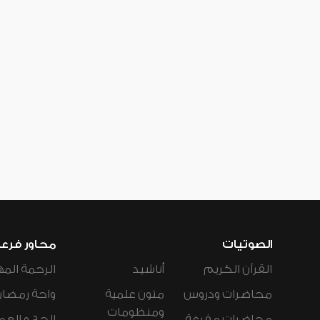
الصوتيات
محاور فرع
القرآن الكريم
أناشيد
الرحمة المه
محاضرات ودروس
متون علمية
واحة رمضان
ومنظومات
محاضرات مفرغة
الحج و العم