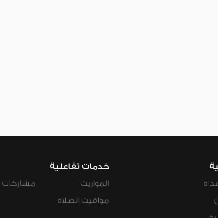
ية
خدمات تفاعلية
داة
المواريث
مشاركات ال
مواقيت الصلاة
رة