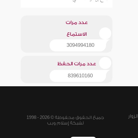
عدد مرات
الاستماع
3094994180
عدد مرات الحفظ
839610160
زوار
جميع الحقوق محفوظة © 2026 - 1998
لشبكة إسلام ويب