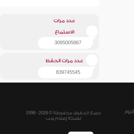
عدد مرات
الاستماع
3095005867
عدد مرات الحفظ
839745545
زوار
جميع الحقوق محفوظة © 2026 - 1998
لشبكة إسلام ويب