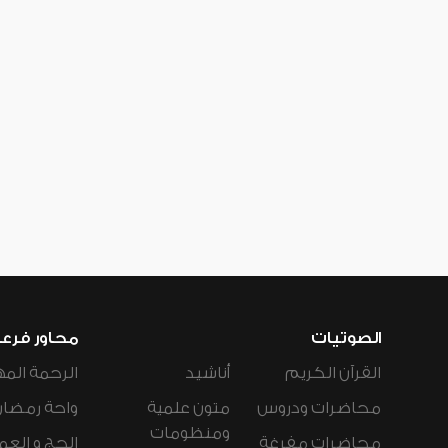
الصوتيات
محاور فرع
القرآن الكريم
أناشيد
الرحمة المه
محاضرات ودروس
متون علمية
واحة رمضان
ومنظومات
محاضرات مفرغة
الحج و العم