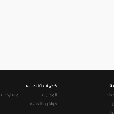
ية
خدمات تفاعلية
داة
المواريث
مشاركات ال
مواقيت الصلاة
رة