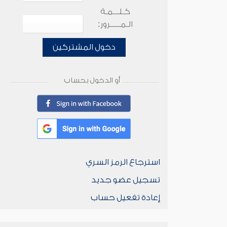
كـلـــمـة
الـمـــــرور:
دخول المشتركين
أو الدخول بحساب
استرجاع الرمز السري
تسجيل عضو جديد
إعادة تفعيل حساب