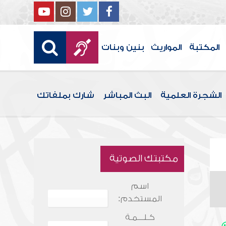
المكتبة
المواريث
بنين وبنات
الشجرة العلمية
البث المباشر
شارك بملفاتك
مكتبتك الصوتية
اسم
المستخدم:
كـلـــمـة