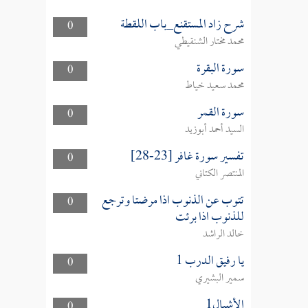
شرح زاد المستقنع_باب اللقطة
0
محمد مختار الشنقيطي
سورة البقرة
0
محمد سعيد خياط
سورة القمر
0
السيد أحمد أبوزيد
تفسير سورة غافر [23-28]
0
المنتصر الكتاني
تتوب عن الذنوب اذا مرضتا وترجع
0
للذنوب اذا برئت
خالد الراشد
يا رفيق الدرب 1
0
سمير البشيري
الأشبال1
0