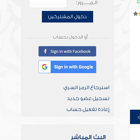
الـمـــــرور:
دخول المشتركين
أو الدخول بحساب
استرجاع الرمز السري
تسجيل عضو جديد
إعادة تفعيل حساب
البث المباشر