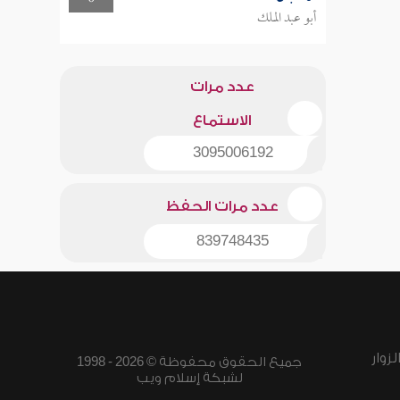
أبو عبد الملك
عدد مرات
الاستماع
3095006192
عدد مرات الحفظ
839748435
زوار
جميع الحقوق محفوظة © 2026 - 1998
لشبكة إسلام ويب