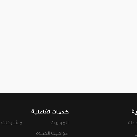
ية
خدمات تفاعلية
داة
المواريث
مشاركات ال
مواقيت الصلاة