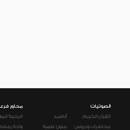
الصوتيات
محاور فرع
القرآن الكريم
أناشيد
الرحمة المه
محاضرات ودروس
متون علمية
واحة رمضان