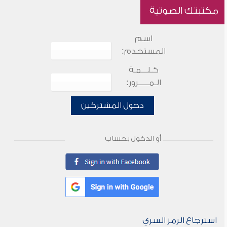
مكتبتك الصوتية
اسم
المستخدم:
كـلـــمـة
الـمـــــرور:
دخول المشتركين
أو الدخول بحساب
استرجاع الرمز السري