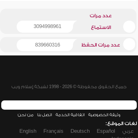
عدد مرات
3094998961
الاستماع
عدد مرات الحفظ
839660316
جميع الحقوق محفوظة © 2026 - 1998 لشبكة إسلام ويب
وثيقة الخصوصية
اتفاقية الخدمة
اتصل بنا
من نحن
لغات الموقع:
عربي
Español
Deutsch
Français
English