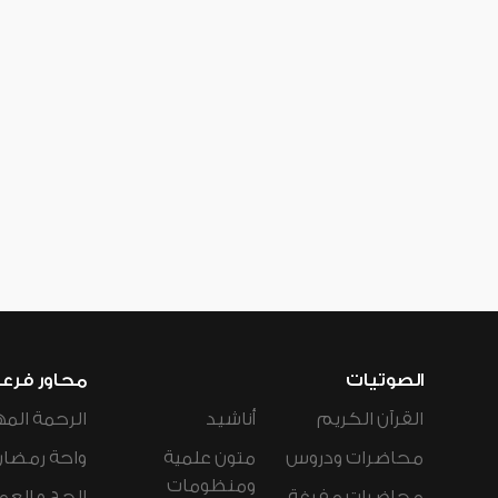
الصوتيات
محاور فرع
القرآن الكريم
أناشيد
الرحمة المه
محاضرات ودروس
متون علمية
واحة رمضان
ومنظومات
محاضرات مفرغة
الحج و العم