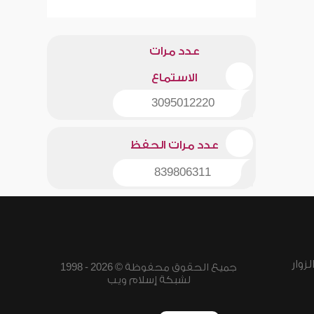
عدد مرات
الاستماع
3095012220
عدد مرات الحفظ
839806311
زوار
جميع الحقوق محفوظة © 2026 - 1998
لشبكة إسلام ويب