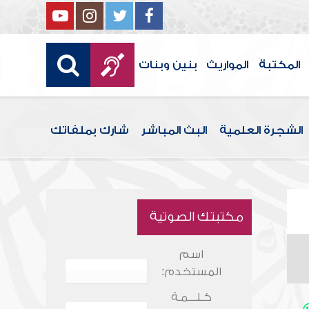
المكتبة
المواريث
بنين وبنات
الشجرة العلمية
البث المباشر
شارك بملفاتك
مكتبتك الصوتية
اسم
المستخدم:
كـلـــمـة