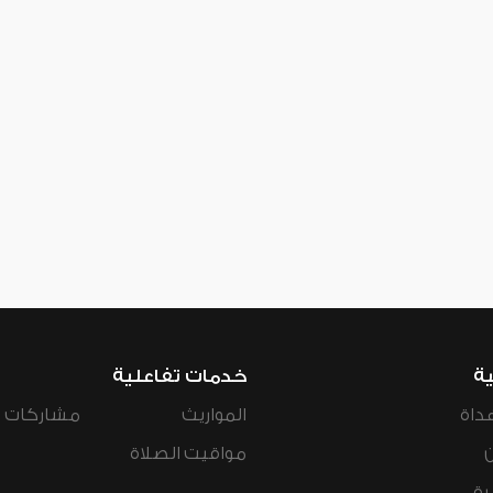
ية
خدمات تفاعلية
داة
المواريث
مشاركات ال
مواقيت الصلاة
رة