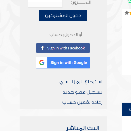
الـمـــــرور:
دخول المشتركين
أو الدخول بحساب
استرجاع الرمز السري
تسجيل عضو جديد
إعادة تفعيل حساب
البث المباشر