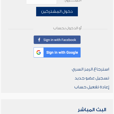
الـمـــــرور:
دخول المشتركين
أو الدخول بحساب
استرجاع الرمز السري
تسجيل عضو جديد
إعادة تفعيل حساب
البث المباشر