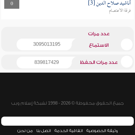
أناشيد صلاح الدين [3]
0
فرقة الاعتصام
عدد مرات
3095013195
الاستماع
عدد مرات الحفظ
839817429
جميع الحقوق محفوظة © 2026 - 1998 لشبكة إسلام ويب
وثيقة الخصوصية
اتفاقية الخدمة
اتصل بنا
من نحن