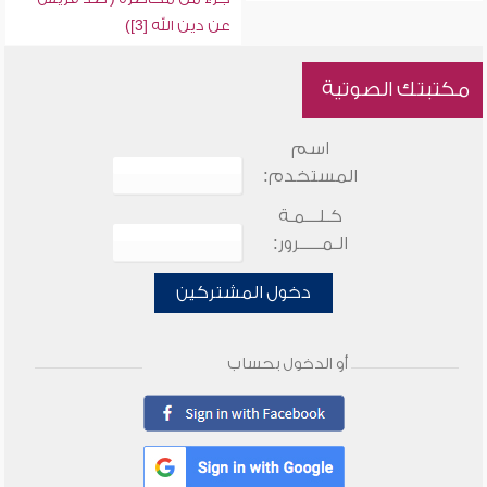
عن دين الله [3])
مكتبتك الصوتية
اسم
المستخدم:
كـلـــمـة
الـمـــــرور:
دخول المشتركين
أو الدخول بحساب