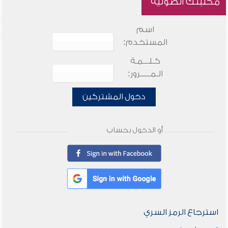
مكتبتك الصوتية
اسم
المستخدم:
كـلـــمـة
الـمـــــرور:
دخول المشتركين
أو الدخول بحساب
استرجاع الرمز السري