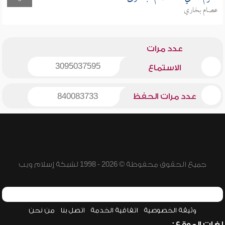
عصام بخاري
عدد مرات
3095037595
الاستماع
عدد مرات الحفظ
840083733
جميع الحقوق محفوظة © 2026 - 1998 لشبكة إسلام ويب
وثيقة الخصوصية
اتفاقية الخدمة
اتصل بنا
من نحن
لغات الموقع: