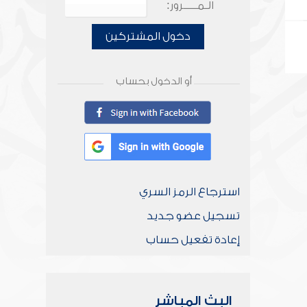
الـمـــــرور:
دخول المشتركين
أو الدخول بحساب
استرجاع الرمز السري
تسجيل عضو جديد
إعادة تفعيل حساب
البث المباشر