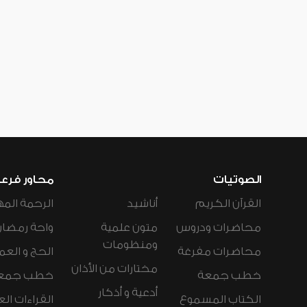
الصوتيات
محاور فرع
القرآن الكريم
أناشيد
الرحمة المه
محاضرات ودروس
متون علمية
واحة رمضان
ومنظومات
محاضرات مفرغة
الحج و العم
مختارات من الأذان
خطب جمعة
خطب جمع
أدعية و أذكار
الكتاب المسموع
القراءات ال