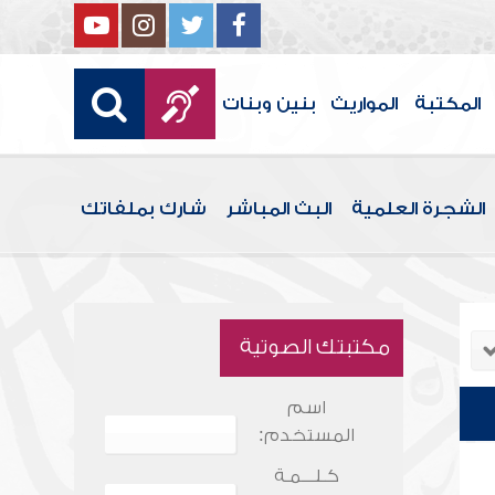
المكتبة
المواريث
بنين وبنات
الشجرة العلمية
البث المباشر
شارك بملفاتك
مكتبتك الصوتية
اسم
المستخدم:
كـلـــمـة