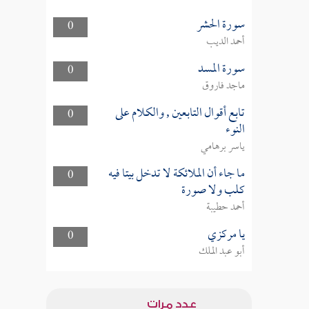
سورة الحشر
0
أحمد الديب
سورة المسد
0
ماجد فاروق
تابع أقوال التابعين , والكلام على
0
النوء
ياسر برهامي
ما جاء أن الملائكة لا تدخل بيتا فيه
0
كلب ولا صورة
أحمد حطيبة
يا مركزي
0
أبو عبد الملك
عدد مرات