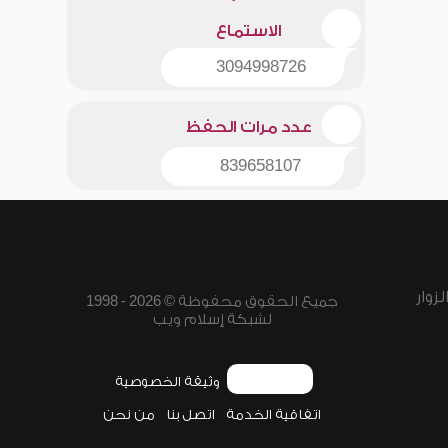
الاستماع
3094998726
عدد مرات الحفظ
839658107
زوار
جميع الحقوق محفوظة © 2026 - 1998
لشبكة إسلام ويب
وثيقة الخصوصية
اتفاقية الخدمة
اتصل بنا
من نحن