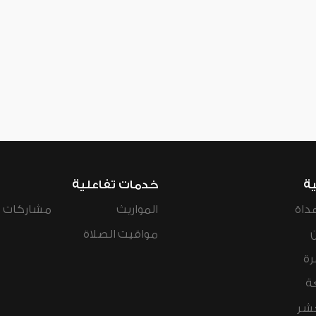
ية
خدمات تفاعلية
داة
المواريث
مشاركات ال
مواقيت الصلاة
رة
ة
عشر