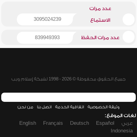
عدد مرات
3095024239
الاستماع
عدد مرات الحفظ
839949393
جميع الحقوق محفوظة © 2026 - 1998 لشبكة إسلام ويب
وثيقة الخصوصية
اتفاقية الخدمة
اتصل بنا
من نحن
لغات الموقع:
عربي
Español
Deutsch
Français
English
Indonesia