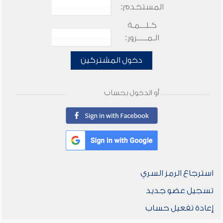
المستخدم:
كـلـــمـة
الـمـــــرور:
دخول المشتركين
أو الدخول بحساب
استرجاع الرمز السري
تسجيل عضو جديد
إعادة تفعيل حساب