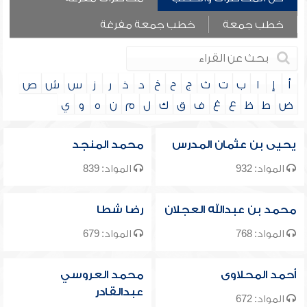
خطب جمعة
خطب جمعة مفرغة
أ
إ
ا
ب
ت
ث
ج
ح
خ
د
ذ
ر
ز
س
ش
ص
ض
ط
ظ
ع
غ
ف
ق
ك
ل
م
ن
ه
و
ي
يحيى بن عثمان المدرس
محمد المنجد
المواد: 932
المواد: 839
محمد بن عبدالله العجلان
رضا شطا
المواد: 768
المواد: 679
أحمد المحلاوى
محمد العروسي
عبدالقادر
المواد: 672