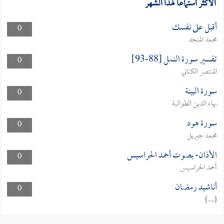
الأكثر استماعا لهذا الشهر
أقبل على نفسك
0
محمد المنجد
تفسير سورة النمل [88-93]
0
المنتصر الكتاني
سورة البينة
0
بهاء الدين الطوالبة
سورة هود
0
محمد جبريل
الأذان- بصوت أحمد الحراسيس
0
أحمد الحراسيس
أناشيد رمضان
0
(...)