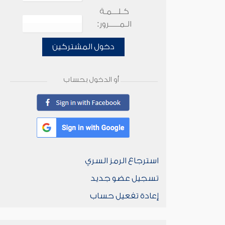
كـلـــمـة
الـمـــــرور:
دخول المشتركين
أو الدخول بحساب
استرجاع الرمز السري
تسجيل عضو جديد
إعادة تفعيل حساب