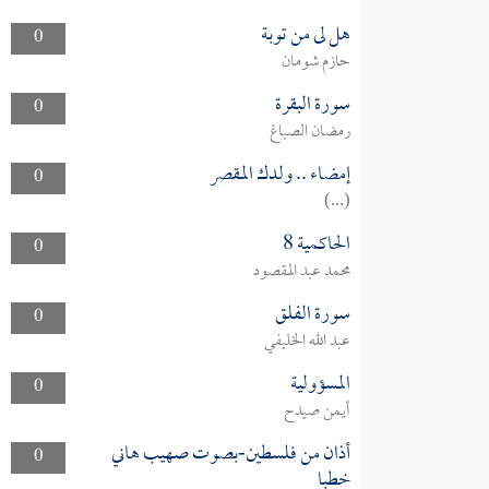
هل لى من توبة
0
حازم شومان
سورة البقرة
0
رمضان الصباغ
إمضاء .. ولدك المقصر
0
(...)
الحاكمية 8
0
محمد عبد المقصود
سورة الفلق
0
عبد الله الخليفي
المسؤولية
0
أيمن صيدح
أذان من فلسطين-بصوت صهيب هاني
0
خطبا