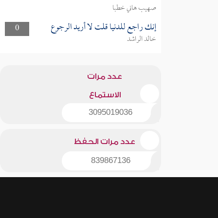
صهيب هاني خطبا
إنك راجع للدنيا قلت لا أريد الرجوع
0
خالد الراشد
عدد مرات
الاستماع
3095019036
عدد مرات الحفظ
839867136