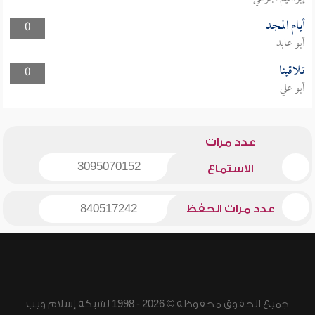
أيام المجد
0
أبو عابد
تلاقينا
0
أبو علي
عدد مرات
3095070152
الاستماع
عدد مرات الحفظ
840517242
جميع الحقوق محفوظة © 2026 - 1998 لشبكة إسلام ويب