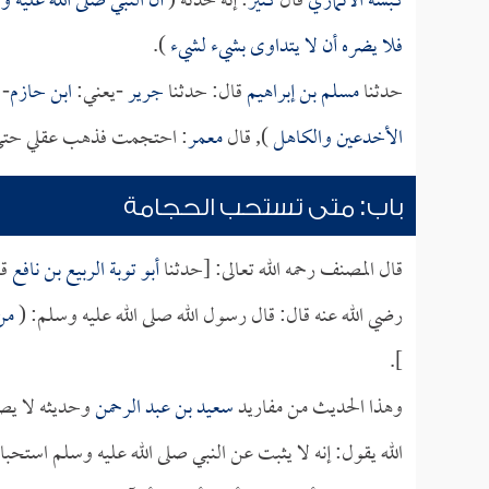
كبشة الأنماري
قال
كثير
: إنه حدثه (
أن النبي صلى الله عليه 
فلا يضره أن لا يتداوى بشيء لشيء
).
حدثنا
مسلم بن إبراهيم
قال: حدثنا
جرير
-يعني:
ابن حازم
- 
الأخدعين والكاهل
), قال
معمر
: احتجمت فذهب عقلي حتى ك
باب: متى تستحب الحجامة
قال المصنف رحمه الله تعالى: [حدثنا
أبو توبة الربيع بن نافع
قا
رضي الله عنه قال: قال رسول الله صلى الله عليه وسلم: (
من 
].
وهذا الحديث من مفاريد
سعيد بن عبد الرحمن
وحديثه لا يصح
الله يقول: إنه لا يثبت عن النبي صلى الله عليه وسلم است