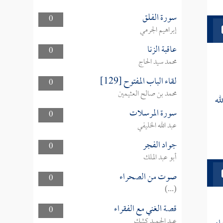
سورة الفلق
0
إبراهيم الجرمي
عاقبة الزنا
0
محمد سيد الحاج
لقاء الباب المفتوح [129]
0
محمد بن صالح العثيمين
له
سورة المرسلات
0
عبد الله الخليفي
جواد الفجر
0
أبو عبد الملك
صوت من الصحراء
0
(...)
قصة الغني مع الفقراء
0
عبد الحميد كشك