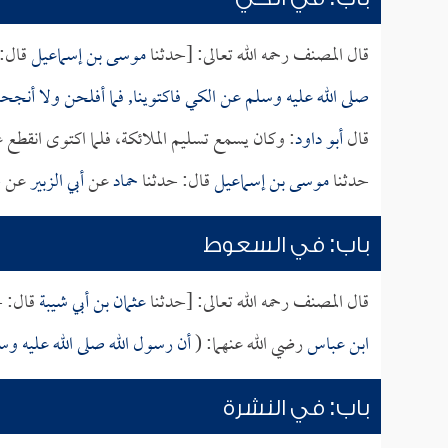
قال المصنف رحمه الله تعالى: [حدثنا
موسى بن إسماعيل
قال: 
صلى الله عليه وسلم عن الكي فاكتوينا, فما أفلحن ولا أنج
قال
أبو داود
: وكان يسمع تسليم الملائكة، فلما اكتوى انقطع ع
حدثنا
موسى بن إسماعيل
قال: حدثنا
حماد
عن
أبي الزبير
عن
ج
باب: في السعوط
قال المصنف رحمه الله تعالى: [حدثنا
عثمان بن أبي شيبة
قال: ح
ابن عباس
رضي الله عنهما: (
أن رسول الله صلى الله عليه و
باب: في النشرة