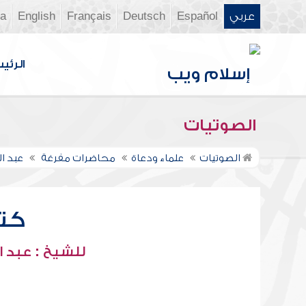
عربي
Español
Deutsch
Français
English
ia
الرئي
الصوتيات
الصوتيات
علماء ودعاة
محاضرات مفرغة
عبد ا
كت
للشيخ : عبد ا