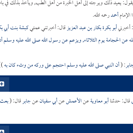
يقول: يعيد ذلك ويرجئه إلى أهل الخبرة من أهل الطب, ويأخذ بذلك في با
ا الإمام
أحمد
رحمه الله.
 أخبرني
أبو بكرة بكار بن عبد العزيز
قال: أخبرتني عمتي
كبشة بنت أبي بك
له عن الحجامة يوم الثلاثاء, ويزعم عن رسول الله صلى الله عليه وسلم أن
ابر
: (
أن النبي صلى الله عليه وسلم احتجم على وركه من وثء كان به
].
قال: حدثنا
أبو معاوية
عن
الأعمش
عن
أبي سفيان
عن
جابر
قال: (
بعث