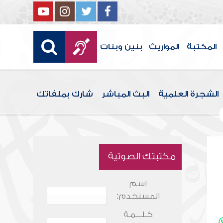
المكتبة
المواريث
بنين وبنات
الشجرة العلمية
البث المباشر
شارك بملفاتك
مكتبتك الصوتية
اسم
المستخدم:
كـلـــمـة