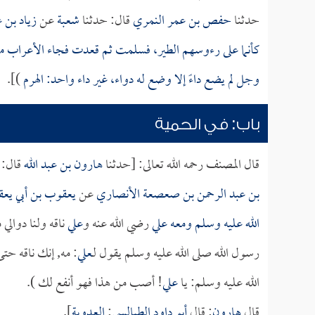
حدثنا
حفص بن عمر النمري
قال: حدثنا
شعبة
عن
زياد بن ع
كأنما على رءوسهم الطير، فسلمت ثم قعدت فجاء الأعراب من ها
وجل لم يضع داءً إلا وضع له دواء، غير داء واحد: الهرم
)].
باب: في الحمية
قال المصنف رحمه الله تعالى: [حدثنا
هارون بن عبد الله
قال: 
بن عبد الرحمن بن صعصعة الأنصاري
عن
يعقوب بن أبي يع
الله عليه وسلم ومعه
علي
رضي الله عنه و
علي
ناقه ولنا دوالي
رسول الله صلى الله عليه وسلم يقول لـ
علي
: مه, إنك ناقه ح
الله عليه وسلم: يا
علي
! أصب من هذا فهو أنفع لك ).
قال
هارون
: قال
أبو داود الطيالسي
:
العدوية
].