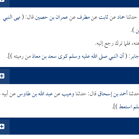
حدثنا
حماد
عن
ثابت
عن
مطرف
عن
عمران بن حصين
قال: (
نهى النبي
حن
).
نه، فلما ترك رجع إليه.
ابر
: (
أن النبي صلى الله عليه وسلم كوى
سعد بن معاذ
من رميته )].
دثنا
أحمد بن إسحاق
قال: حدثنا
وهيب
عن
عبد الله بن طاوس
عن أبيه 
سلم استعط
)].