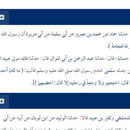
حدثنا
حماد
عن
محمد بن عمرو
عن
أبي سلمة
عن
أبي هريرة
أن رسول الله
ر فالحجامة
).
 حسان
- قال: حدثنا
عبد الرحمن بن أبي الموال
قال: حدثنا
فائد
مولى
عبيد ال
 جدته
سلمى
خادم رسول الله صلى الله عليه وسلم قالت: (
ما كان أحد
 قال: احتجم, ولا وجعاً في رجليه إلا قال: اخضبهما
)].
الدمشقي
و
كثير بن عبيد
قالا: حدثنا
الوليد
عن
ابن ثوبان
عن أبيه عن
أبي