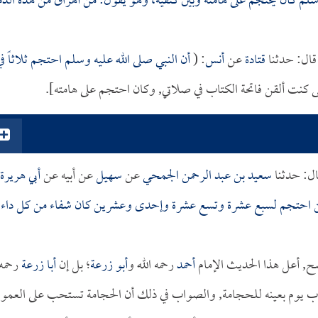
وسلم كان يحتجم على هامته وبين كتفيه، وهو يقول: من أهراق من هذه الدم
قال: حدثنا
قتادة
عن
أنس
: (
أن النبي صلى الله عليه وسلم احتجم ثلاثاً في
نت ألقن فاتحة الكتاب في صلاتي, وكان احتجم على هامته].
ل: حدثنا
سعيد بن عبد الرحمن الجمحي
عن
سهيل
عن أبيه عن
أبي هريرة
احتجم لسبع عشرة وتسع عشرة وإحدى وعشرين كان شفاء من كل داء
, أعل هذا الحديث الإمام
أحمد
رحمه الله و
أبو زرعة
؛ بل إن
أبا زرعة
رحمه
حباب يوم بعينه للحجامة, والصواب في ذلك أن الحجامة تستحب على العموم