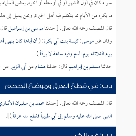
سواء كان في أول الشهر أو في أوسطه أو آخره, بعض العلماء 
ما يكره من الأيام مما يتكلم فيه أهل الخبرة, وممن يميل إلى هذ
قال المصنف رحمه الله تعالى: [ حدثنا
موسى بن إسماعيل
قال:
وقال غير
موسى
:
كيسة بنت أبي بكرة
: (
أن أباها كان ينهى أه
يوم الثلاثاء يوم الدم وفيه ساعة لا يرقأ
).
حدثنا
مسلم بن إبراهيم
قال: حدثنا
هشام
عن
أبي الزبير
عن
ج
باب: في قطع العرق وموضع الحجم
قال المصنف رحمه الله تعالى: [حدثنا
محمد بن سليمان الأنباري
النبي صلى الله عليه وسلم إلى أبي طبيباً فقطع منه عرقاً
)].
باب: في الكي