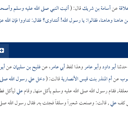
لاقة
عن
أسامة بن شريك
قال: (
أتيت النبي صلى الله عليه وسلم وأصحا
هنا وهاهنا، فقالوا: يا رسول الله! أنتداوى؟ فقال: تداووا فإن الله عز
حدثنا
أبو داود
و
أبو عامر
وهذا لفظ
أبي عامر
، عن
فليح بن سليمان
عن
أي
قوب
عن
أم المنذر بنت قيس الأنصارية
قالت: (
دخل علي رسول الله صلى
 معلقة, فقام رسول الله صلى الله عليه وسلم يأكل منها, وقام
علي
ليأكل فط
تى كف
علي
, قالت: وصنعت شعيراً وسلقاً فجئت به, فقال رسول الله صلى