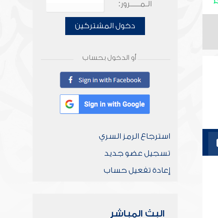
الـمـــــرور:
دخول المشتركين
أو الدخول بحساب
استرجاع الرمز السري
تسجيل عضو جديد
إعادة تفعيل حساب
البث المباشر