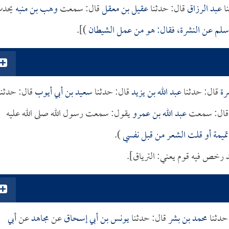
ا
عبد الرزاق
قال: حدثنا
عقيل بن معقل
قال: سمعت
وهب بن منبه
يحد
سلم عن النشرة، فقال: هو من عمل الشيطان
)].
رة
قال: حدثنا
عبد الله بن يزيد
قال: حدثنا
سعيد بن أبي أيوب
قال: حدثنا
ال: سمعت
عبد الله بن عمرو
يقول: سمعت رسول الله صلى الله عليه
ت تميمة أو قلت الشعر من قبل نفسي
).
د رخص فيه قوم يعني: الترياق].
حدثنا
محمد بن بشر
قال: حدثنا
يونس بن أبي إسحاق
عن
مجاهد
عن
أبي