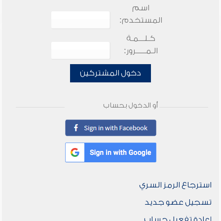
اسم
المستخدم:
كـلـــمـة
الـمـــــرور:
دخول المشتركين
أو الدخول بحساب
استرجاع الرمز السري
تسجيل عضو جديد
إعادة تفعيل حساب