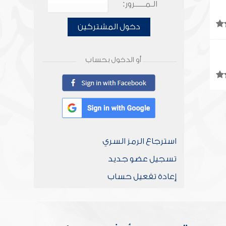
الـمـــــرور:
دخول المشتركين
أو الدخول بحساب
استرجاع الرمز السري
تسجيل عضو جديد
إعادة تفعيل حساب