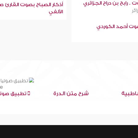
 . رابح بن دراح الجزائري
أذكار الصباح بصوت القارئ ص
ائر
الألفي
صوت أحمد الكوردي
اطبية
شرح متن الدرة
تطبيق صوتي