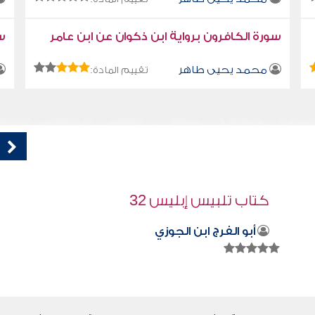
سورة الكافرون برواية ابن ذكوان عن ابن عامر
سو
محمد يحيى طاهر
تقييم المادة:
قراءة صوتية لكتاب استمتع بحياتك " كتاب
في فنون التعامل " - اهتم بالآخرين
محمد العريفي