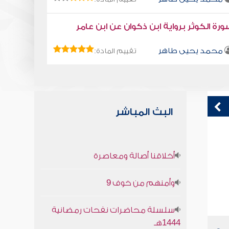
رة الكوثر برواية ابن ذكوان عن ابن عامر
محمد يحيى طاهر
تقييم المادة:
البث المباشر
قراءة صوتية لكتاب استمتع بحياتك " كتاب
ق
أخلاقنا أصالة ومعاصرة
في فنون التعامل " - قابل الاساءة بالاحسان
ف
محمد العريفي
وأمنهم من خوف 9
سلسلة محاضرات نفحات رمضانية
1444هـ