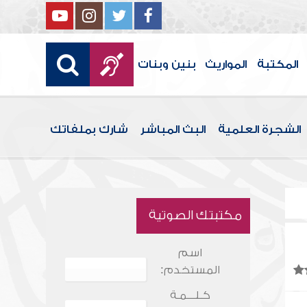
المكتبة
المواريث
بنين وبنات
الشجرة العلمية
البث المباشر
شارك بملفاتك
مكتبتك الصوتية
اسم
المستخدم:
كـلـــمـة